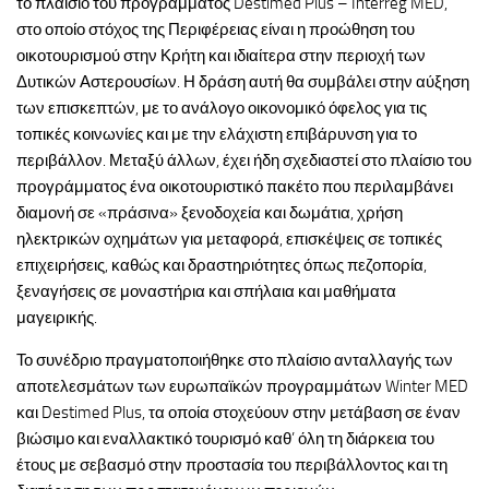
το πλαίσιο του προγράμματος Destimed Plus – Interreg MED,
στο οποίο στόχος της Περιφέρειας είναι η προώθηση του
οικοτουρισμού στην Κρήτη και ιδιαίτερα στην περιοχή των
Δυτικών Αστερουσίων. Η δράση αυτή θα συμβάλει στην αύξηση
των επισκεπτών, με το ανάλογο οικονομικό όφελος για τις
τοπικές κοινωνίες και με την ελάχιστη επιβάρυνση για το
περιβάλλον. Μεταξύ άλλων, έχει ήδη σχεδιαστεί στο πλαίσιο του
προγράμματος ένα οικοτουριστικό πακέτο που περιλαμβάνει
διαμονή σε «πράσινα» ξενοδοχεία και δωμάτια, χρήση
ηλεκτρικών οχημάτων για μεταφορά, επισκέψεις σε τοπικές
επιχειρήσεις, καθώς και δραστηριότητες όπως πεζοπορία,
ξεναγήσεις σε μοναστήρια και σπήλαια και μαθήματα
μαγειρικής.
Το συνέδριο πραγματοποιήθηκε στο πλαίσιο ανταλλαγής των
αποτελεσμάτων των ευρωπαϊκών προγραμμάτων Winter MED
και Destimed Plus, τα οποία στοχεύουν στην μετάβαση σε έναν
βιώσιμο και εναλλακτικό τουρισμό καθ’ όλη τη διάρκεια του
έτους με σεβασμό στην προστασία του περιβάλλοντος και τη