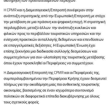
διατήρηση των προστατευόμενων περιοχών.
H CPMR και η Διαμεσογειακή Επιτροπή συνέφεραν στην
ανάπτυξη στρατηγικής από την Ευρωπαϊκή Επιτροπή με στόχο
την μετάβαση σε μια πράσινη και ψηφιακή εποχή. Η στρατηγική
περιλαμβάνει, μεταξύ άλλων: την ανάπτυξη κυκλικών και
φιλικών προς το περιβάλλον τουριστικών υπηρεσιών και την
ενίσχυση πρακτικών ανταλλαγής δεδομένων και επενδύσεων
σε επαγγελματικές δεξιότητες. Η Ευρωπαϊκή Ένωση έχει
επίσης ξεκινήσει μια διαδικασία συλλογής δεσμεύσεων και
συμμετεχόντων για συν-υλοποίηση της τουριστικής μετάβασης
όπου έχουν προσκληθεί οι Περιφέρειες να συμμετέχουν.
H Διαμεσογειακή Επιτροπή της CPMR και οι Περιφέρειές της,
συμπεριλαμβανημένου την Περιφέρεια Κρήτης έχουν δεσμευτεί
πλήρως για την οικοδόμηση μιας πιο ανθεκτικής τουριστικής
οικονομίας, βασισμένης σε έναν ισχυρότερο συντονισμό
πολιτικών σε διαφορετικά επίπεδα διακυβέρνησης με όλους
τους σχετικούς φορείς.