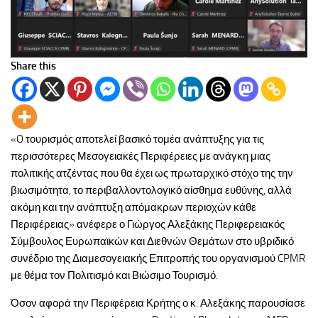
Share this
«O τουρισμός αποτελεί βασικό τομέα ανάπτυξης για τις
περισσότερες Μεσογειακές Περιφέρειες με ανάγκη μιας
πολιτικής ατζέντας που θα έχει ως πρωταρχικό στόχο της την
βιωσιμότητα, το περιβαλλοντολογικό αίσθημα ευθύνης, αλλά
ακόμη και την ανάπτυξη απόμακρων περιοχών κάθε
Περιφέρειας» ανέφερε ο Γιώργος Αλεξάκης Περιφερειακός
Σύμβουλος Ευρωπαϊκών και Διεθνών Θεμάτων στο υβριδικό
συνέδριο της Διαμεσογειακής Επιτροπής του οργανισμού CPMR
με θέμα τον Πολιτισμό και Βιώσιμο Τουρισμό.
Όσον αφορά την Περιφέρεια Κρήτης ο κ. Αλεξάκης παρουσίασε