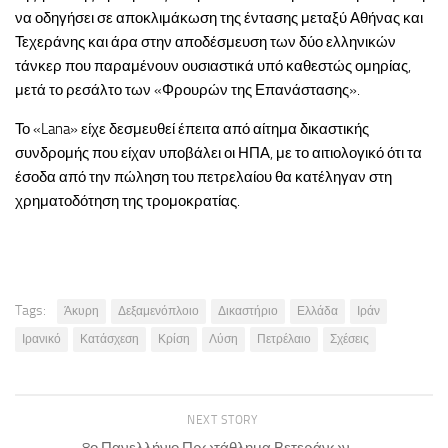
να οδηγήσει σε αποκλιμάκωση της έντασης μεταξύ Αθήνας και
Τεχεράνης και άρα στην αποδέσμευση των δύο ελληνικών
τάνκερ που παραμένουν ουσιαστικά υπό καθεστώς ομηρίας,
μετά το ρεσάλτο των «Φρουρών της Επανάστασης».
Το «Lana» είχε δεσμευθεί έπειτα από αίτημα δικαστικής
συνδρομής που είχαν υποβάλει οι ΗΠΑ, με το αιτιολογικό ότι τα
έσοδα από την πώληση του πετρελαίου θα κατέληγαν στη
χρηματοδότηση της τρομοκρατίας.
Tags:
Άκυρη
Δεξαμενόπλοιο
Δικαστήριο
Ελλάδα
Ιράν
Ιρανικό
Κατάσχεση
Κρίση
Λύση
Πετρέλαιο
Σχέσεις
NEXT STORY