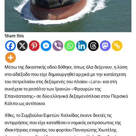
Share this
Μέσω της δικαστικής οδού δόθηκε, όπως όλα δείχνουν, η λύση
στο αδιέξοδο που είχε δημιουργηθεί αρχικά με την κατάσχεση
του πετρελαίου στις δεξαμενές του πλοίου «Lana» και στη
συνέχεια το ρεσάλτο των Ιρανών «Φρουρών της
Επανάστασης» σε δύο ελληνικά δεξαμενόπλοια στον Περσικό
Κόλπο ως αντίποινα.
Χθες, το Συμβούλιο Εφετών Χαλκίδας έκανε δεκτές τις
αντιρρήσεις που είχε καταθέσει ο νομικός εκπρόσωπος της
ιδιοκτήτριας εταιρείας του φορτίου Παναγιώτης Χιωτέλης.