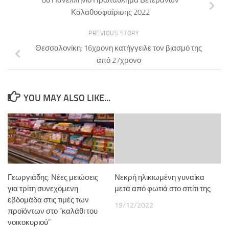
8ο Πανελλήνιο Πρωτάθλημα Βετεράνων
Καλαθοσφαίρισης 2022
PREVIOUS STORY
Θεσσαλονίκη: 16χρονη κατήγγειλε τον βιασμό της
από 27χρονο
YOU MAY ALSO LIKE...
Γεωργιάδης: Νέες μειώσεις
Νεκρή ηλικιωμένη γυναίκα
για τρίτη συνεχόμενη
μετά από φωτιά στο σπίτι της
εβδομάδα στις τιμές των
19/12/2022
προϊόντων στο “καλάθι του
νοικοκυριού”