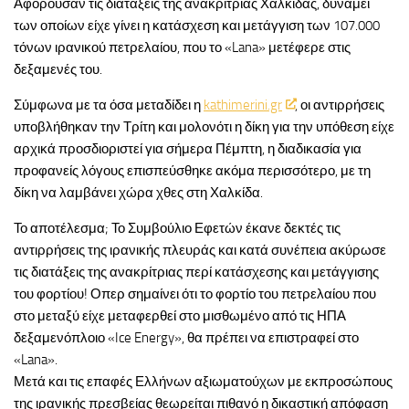
Αφορούσαν τις διατάξεις της ανακρίτριας Χαλκίδας, δυνάμει
των οποίων είχε γίνει η κατάσχεση και μετάγγιση των 107.000
τόνων ιρανικού πετρελαίου, που το «Lana» μετέφερε στις
δεξαμενές του.
Σύμφωνα με τα όσα μεταδίδει η
kathimerini.gr
, οι αντιρρήσεις
υποβλήθηκαν την Τρίτη και μολονότι η δίκη για την υπόθεση είχε
αρχικά προσδιοριστεί για σήμερα Πέμπτη, η διαδικασία για
προφανείς λόγους επισπεύσθηκε ακόμα περισσότερο, με τη
δίκη να λαμβάνει χώρα χθες στη Χαλκίδα.
Το αποτέλεσμα; Το Συμβούλιο Εφετών έκανε δεκτές τις
αντιρρήσεις της ιρανικής πλευράς και κατά συνέπεια ακύρωσε
τις διατάξεις της ανακρίτριας περί κατάσχεσης και μετάγγισης
του φορτίου! Οπερ σημαίνει ότι το φορτίο του πετρελαίου που
στο μεταξύ είχε μεταφερθεί στο μισθωμένο από τις ΗΠΑ
δεξαμενόπλοιο «Ice Energy», θα πρέπει να επιστραφεί στο
«Lana».
Μετά και τις επαφές Ελλήνων αξιωματούχων με εκπροσώπους
της ιρανικής πρεσβείας θεωρείται πιθανό η δικαστική απόφαση