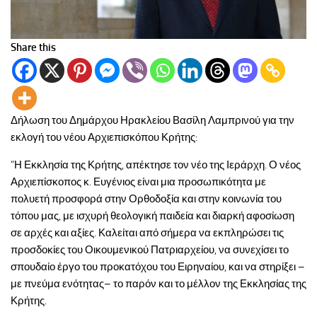
Share this
Δήλωση του Δημάρχου Ηρακλείου Βασίλη Λαμπρινού για την
εκλογή του νέου Αρχιεπισκόπου Κρήτης:
“Η Εκκλησία της Κρήτης, απέκτησε τον νέο της Ιεράρχη. Ο νέος
Αρχιεπίσκοπος κ. Ευγένιος είναι μια προσωπικότητα με
πολυετή προσφορά στην Ορθοδοξία και στην κοινωνία του
τόπου μας, με ισχυρή θεολογική παιδεία και διαρκή αφοσίωση
σε αρχές και αξίες. Καλείται από σήμερα να εκπληρώσει τις
προσδοκίες του Οικουμενικού Πατριαρχείου, να συνεχίσει το
σπουδαίο έργο του προκατόχου του Ειρηναίου, και να στηρίξει –
με πνεύμα ενότητας– το παρόν και το μέλλον της Εκκλησίας της
Κρήτης.