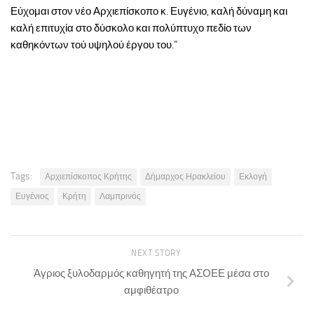
Εύχομαι στον νέο Αρχιεπίσκοπο κ. Ευγένιο, καλή δύναμη και
καλή επιτυχία στο δύσκολο και πολύπτυχο πεδίο των
καθηκόντων τού υψηλού έργου του.”
Tags:
Αρχιεπίσκοπος Κρήτης
Δήμαρχος Ηρακλείου
Εκλογή
Ευγένιος
Κρήτη
Λαμπρινός
NEXT STORY
Άγριος ξυλοδαρμός καθηγητή της ΑΣΟΕΕ μέσα στο
αμφιθέατρο