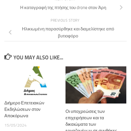
Η καταγραφή της πτήσης του drone στον Άρη
PREVIOUS STORY
Ηλικιωμένη παρασύρθηκε και διαμελίστηκε από
βυτιοφόρο
YOU MAY ALSO LIKE...
Διήμερο Επετειακών
Εκδηλώσεων στον
Οι υποχρεώσεις των
Αποκόρωνα
επιχειρήσεων και τα
δικαιώματα των
15/05/2024
εργαζομένων σε συνθήκες