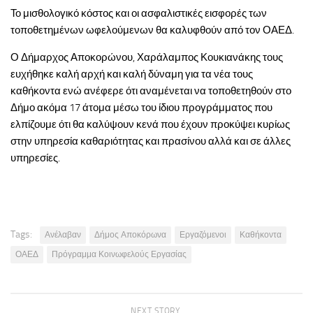
Το μισθολογικό κόστος και οι ασφαλιστικές εισφορές των
τοποθετημένων ωφελούμενων θα καλυφθούν από τον ΟΑΕΔ.
Ο Δήμαρχος Αποκορώνου, Χαράλαμπος Κουκιανάκης τους
ευχήθηκε καλή αρχή και καλή δύναμη για τα νέα τους
καθήκοντα ενώ ανέφερε ότι αναμένεται να τοποθετηθούν στο
Δήμο ακόμα 17 άτομα μέσω του ίδιου προγράμματος που
ελπίζουμε ότι θα καλύψουν κενά που έχουν προκύψει κυρίως
στην υπηρεσία καθαριότητας και πρασίνου αλλά και σε άλλες
υπηρεσίες.
Tags:
Ανέλαβαν
Δήμος Αποκόρωνα
Εργαζόμενοι
Καθήκοντα
ΟΑΕΔ
Πρόγραμμα Κοινωφελούς Εργασίας
NEXT STORY