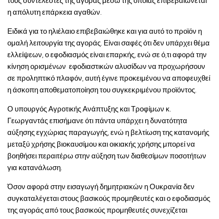
τους συντελεστές της αγοράς μέσω της οποίας επιβεβαιώνεται
η απόλυτη επάρκεια αγαθών.
Ειδικά για το ηλιέλαιο επιβεβαιώθηκε και για αυτό το προϊόν η
ομαλή λειτουργία της αγοράς. Είναι σαφές ότι δεν υπάρχει θέμα
ελλείψεων, ο εφοδιασμός είναι επαρκής, ενώ σε ό,τι αφορά την
κίνηση ορισμένων εφοδιαστικών αλυσίδων να προχωρήσουν
σε προληπτικό πλαφόν, αυτή έγινε προκειμένου να αποφευχθεί
η άσκοπη αποθεματοποίηση του συγκεκριμένου προϊόντος.
Ο υπουργός Αγροτικής Ανάπτυξης και Τροφίμων κ.
Γεωργαντάς επισήμανε ότι πάντα υπάρχει η δυνατότητα
αύξησης εγχώριας παραγωγής, ενώ η βελτίωση της κατανομής
μεταξύ χρήσης βιοκαυσίμου και οικιακής χρήσης μπορεί να
βοηθήσει περαιτέρω στην αύξηση των διαθεσίμων ποσοτήτων
για κατανάλωση.
Όσον αφορά στην εισαγωγή δημητριακών η Ουκρανία δεν
συγκαταλέγεται στους βασικούς προμηθευτές και ο εφοδιασμός
της αγοράς από τους βασικούς προμηθευτές συνεχίζεται