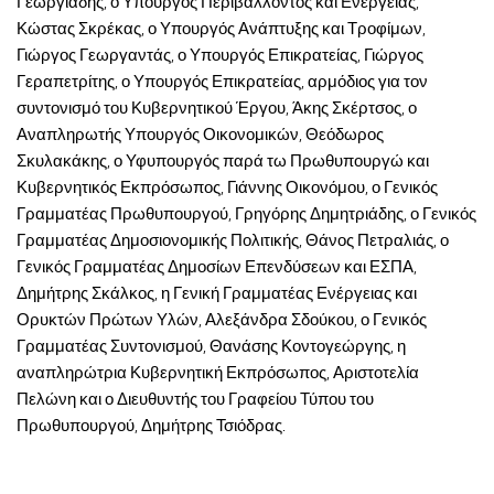
Γεωργιάδης, ο Υπουργός Περιβάλλοντος και Ενέργειας,
Κώστας Σκρέκας, ο Υπουργός Ανάπτυξης και Τροφίμων,
Γιώργος Γεωργαντάς, ο Υπουργός Επικρατείας, Γιώργος
Γεραπετρίτης, ο Υπουργός Επικρατείας, αρμόδιος για τον
συντονισμό του Κυβερνητικού Έργου, Άκης Σκέρτσος, ο
Αναπληρωτής Υπουργός Οικονομικών, Θεόδωρος
Σκυλακάκης, ο Υφυπουργός παρά τω Πρωθυπουργώ και
Κυβερνητικός Εκπρόσωπος, Γιάννης Οικονόμου, ο Γενικός
Γραμματέας Πρωθυπουργού, Γρηγόρης Δημητριάδης, ο Γενικός
Γραμματέας Δημοσιονομικής Πολιτικής, Θάνος Πετραλιάς, ο
Γενικός Γραμματέας Δημοσίων Επενδύσεων και ΕΣΠΑ,
Δημήτρης Σκάλκος, η Γενική Γραμματέας Ενέργειας και
Ορυκτών Πρώτων Υλών, Αλεξάνδρα Σδούκου, ο Γενικός
Γραμματέας Συντονισμού, Θανάσης Κοντογεώργης, η
αναπληρώτρια Κυβερνητική Εκπρόσωπος, Αριστοτελία
Πελώνη και ο Διευθυντής του Γραφείου Τύπου του
Πρωθυπουργού, Δημήτρης Τσιόδρας.