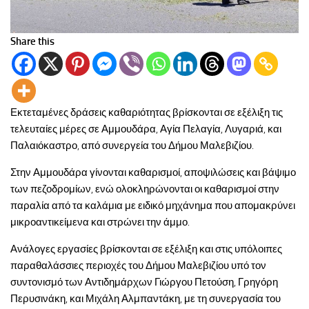
Share this
Εκτεταμένες δράσεις καθαριότητας βρίσκονται σε εξέλιξη τις
τελευταίες μέρες σε Αμμουδάρα, Αγία Πελαγία, Λυγαριά, και
Παλαιόκαστρο, από συνεργεία του Δήμου Μαλεβιζίου.
Στην Αμμουδάρα γίνονται καθαρισμοί, αποψιλώσεις και βάψιμο
των πεζοδρομίων, ενώ ολοκληρώνονται οι καθαρισμοί στην
παραλία από τα καλάμια με ειδικό μηχάνημα που απομακρύνει
μικροαντικείμενα και στρώνει την άμμο.
Ανάλογες εργασίες βρίσκονται σε εξέλιξη και στις υπόλοιπες
παραθαλάσσιες περιοχές του Δήμου Μαλεβιζίου υπό τον
συντονισμό των Αντιδημάρχων Γιώργου Πετούση, Γρηγόρη
Περυσινάκη, και Μιχάλη Αλμπαντάκη, με τη συνεργασία του