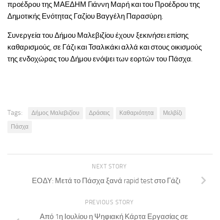
προέδρου της ΜΑΕΔΗΜ Γιάννη Μαρή και του Προέδρου της
Δημοτικής Ενότητας Γαζίου Βαγγέλη Παρασύρη.
Συνεργεία του Δήμου Μαλεβιζίου έχουν ξεκινήσει επίσης
καθαρισμούς, σε Γάζι και Τσαλικάκι αλλά και στους οικισμούς
της ενδοχώρας του Δήμου ενόψει των εορτών του Πάσχα.
Tags:
Δήμος Μαλεβιζίου
Δράσεις
Καθαριότητα
Μελβίζι
Πάσχα
NEXT STORY
ΕΟΔΥ: Μετά το Πάσχα ξανά rapid test στο Γάζι
PREVIOUS STORY
Από 1η Ιουλίου η Ψηφιακή Κάρτα Εργασίας σε