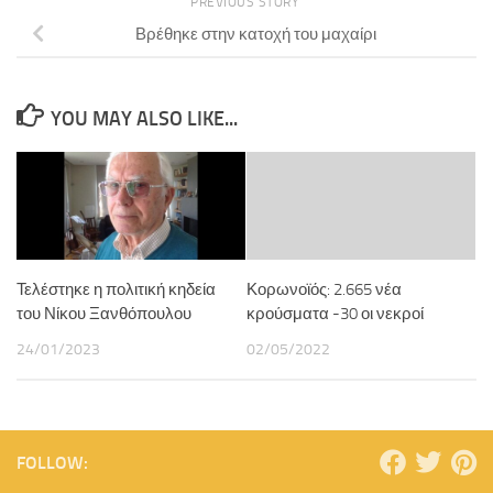
PREVIOUS STORY
Βρέθηκε στην κατοχή του μαχαίρι
YOU MAY ALSO LIKE...
Τελέστηκε η πολιτική κηδεία
Κορωνοϊός: 2.665 νέα
του Νίκου Ξανθόπουλου
κρούσματα -30 οι νεκροί
24/01/2023
02/05/2022
FOLLOW: