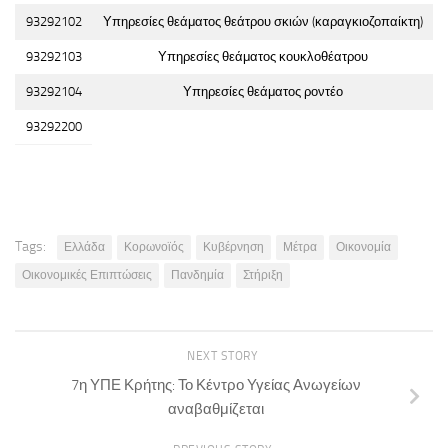
93292102
Υπηρεσίες θεάματος θεάτρου σκιών (καραγκιοζοπαίκτη)
93292103
Υπηρεσίες θεάματος κουκλοθέατρου
93292104
Υπηρεσίες θεάματος ροντέο
93292200
Tags:
Ελλάδα
Κορωνοϊός
Κυβέρνηση
Μέτρα
Οικονομία
Οικονομικές Επιπτώσεις
Πανδημία
Στήριξη
NEXT STORY
7η ΥΠΕ Κρήτης: Το Κέντρο Υγείας Ανωγείων
αναβαθμίζεται