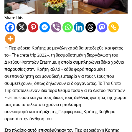
Share this
Η Περιφέρεια Κρήτης με μεγάλη χαρά θα υποδεχθεί και φέτος
το «The crete trip 2022», τη θεσμοθετημένη διοργάνωση του
Δικτύου Φοιτητών Erasmus, η οποία συμπληρώνει δέκα χρόνια
παρουσίας στην Κρήτη, αλλά «κάθε φορά παραμένει
ανεπανάληπτη και μοναδική εμπειρία για τους νέους που
συμμετέχουν», όπως δηλώνουν οι διοργανωτές. Το The Crete
Trip αποτελεί έναν ιδιαίτερο θεσμό τόσο για το Δίκτυο Φοιτητών
Erasmus όσο και για τους ίδιους τους διεθνείς φοιτητές της χώρας
μας που τα τελευταία χρόνια η πολύτιμη
συνεισφορά και στήριξη της Περιφέρειας Κρήτης βοήθησε
αρκετά στην άνθησή του.
Στο πλαίσιο αυτό, επισκέφθηκαν τον Περιφερειάρχη Κρήτης