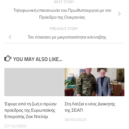
NEXT STORY
Τηλεφωνική επικοινωνία του Πρωθυπουργού με τον
Πρόεδρο της Ουκρανίας
PREVIOUS STORY
Τον έπιασαν με μικροποσότητα κάνναβης
YOU MAY ALSO LIKE...
Έφυγε από τη ζωή ο πρώην
Στη Λότζια ο νέος Διοικητής
πρόεδρος της Ευρωπαϊκής
της ΣΕΑΠ
Επιτροπής Ζακ Ντελόρ
30/03/2023
27/12/2023