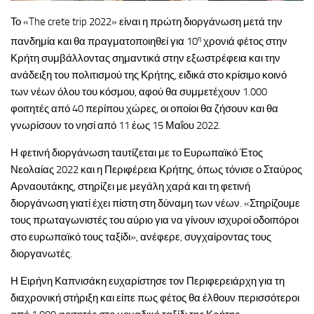
Το «The crete trip 2022» είναι η πρώτη διοργάνωση μετά την
η
πανδημία και θα πραγματοποιηθεί για 10
χρονιά φέτος στην
Κρήτη συμβάλλοντας σημαντικά στην εξωστρέφεια και την
ανάδειξη του πολιτισμού της Κρήτης, ειδικά στο κρίσιμο κοινό
των νέων όλου του κόσμου, αφού θα συμμετέχουν 1.000
φοιτητές από 40 περίπου χώρες, οι οποίοι θα ζήσουν και θα
γνωρίσουν το νησί από 11 έως 15 Μαΐου 2022.
Η φετινή διοργάνωση ταυτίζεται με το Ευρωπαϊκό Έτος
Νεολαίας 2022 και η Περιφέρεια Κρήτης, όπως τόνισε ο Σταύρος
Αρναουτάκης, στηρίζει με μεγάλη χαρά και τη φετινή
διοργάνωση γιατί έχει πίστη στη δύναμη των νέων. «Στηρίζουμε
τους πρωταγωνιστές του αύριο για να γίνουν ισχυροί οδοιπόροι
στο ευρωπαϊκό τους ταξίδι», ανέφερε, συγχαίροντας τους
διοργανωτές.
Η Ειρήνη Καπνισάκη ευχαρίστησε τον Περιφερειάρχη για τη
διαχρονική στήριξη και είπε πως φέτος θα έλθουν περισσότεροι