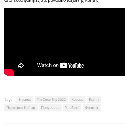
από 1.000 φοιτητές στο μοναδικό ταξίδι της Κρήτης.
Tags:
Erasmus
The Crete Trip 2022
Κόσμος
Κρήτη
Περιφέρεια Κρήτης
Πρόγραμμα
Υποδοχή
Φοιτητές