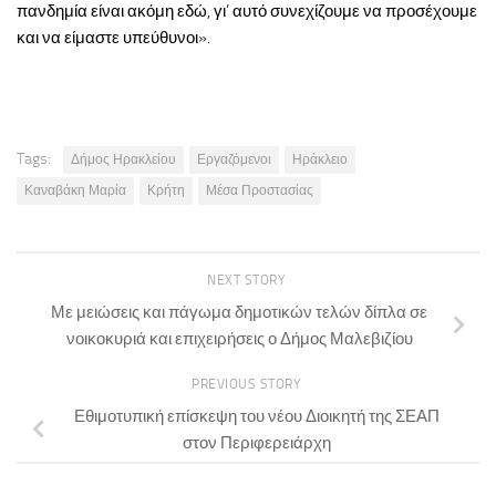
πανδημία είναι ακόμη εδώ, γι’ αυτό συνεχίζουμε να προσέχουμε
και να είμαστε υπεύθυνοι».
Tags:
Δήμος Ηρακλείου
Εργαζόμενοι
Ηράκλειο
Καναβάκη Μαρία
Κρήτη
Μέσα Προστασίας
NEXT STORY
Με μειώσεις και πάγωμα δημοτικών τελών δίπλα σε
νοικοκυριά και επιχειρήσεις ο Δήμος Μαλεβιζίου
PREVIOUS STORY
Εθιμοτυπική επίσκεψη του νέου Διοικητή της ΣΕΑΠ
στον Περιφερειάρχη