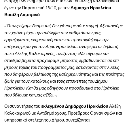
έναρξη των ενημερωτικών επαφών του Αλέξη Καλοκαιρινού
έγινε την Παρασκευή 13/10, με τον
Δήμαρχο Ηρακλείου
Βασίλη Λαμπρινό
.
«
Όπως είχαμε δεσμευτεί, δεν χάνουμε ούτε στιγμή. Αξιοποιούμε
τον χρόνο μέχρι την ανάληψη των καθηκόντων μας,
εργαζόμαστε, ενημερωνόμαστε και προετοιμάζουμε την
επόμενη μέρα για τον Δήμο Ηρακλείου» αναφέρει σε δήλωσή
του ο Αλέξης Καλοκαιρινός, τονίζοντας: «Με σίγουρα και
σταθερά βήματα προχωράμε μπροστά, εμβαθύνοντας σε επί
μέρους τομείς του προγράμματός μας, εστιάζοντας στις λύσεις
που θα φέρουν βελτίωση της καθημερινότητας και της ποιότητας
ζωής για τους κατοίκους και τους επισκέπτες του Δήμου
Ηρακλείου. Και θα μας οδηγήσουν προοδευτικά στο Ηράκλειο
που θέλουμε και μας αξίζει.»
.
Οι συναντήσεις του
εκλεγμένου Δημάρχου Ηρακλείου
Αλέξη
Καλοκαιρινού με Αντιδημάρχους, Προέδρους Οργανισμών και
υπηρεσιακά στελέχη του Δήμου, συνεχίζονται.