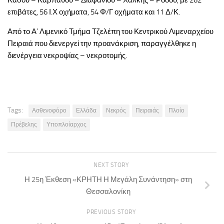
Κάσου – Καρπάθου – Διαφανίου – Χάλκης – Ρόδου, με 262
επιβάτες, 56 Ι.Χ οχήματα, 54 Φ/Γ οχήματα και 11 Δ/Κ.
Από το Α’ Λιμενικό Τμήμα Τζελέπη του Κεντρικού Λιμεναρχείου
Πειραιά που διενεργεί την προανάκριση, παραγγέλθηκε η
διενέργεια νεκροψίας – νεκροτομής.
Tags:
Ασθενοφόρο
Ελλάδα
Νεκρός
Πειραιάς
Πλοίο
Πρέβελης
Υποπλοίαρχος
NEXT STORY
Η 25η Έκθεση «ΚΡΗΤΗ Η Μεγάλη Συνάντηση» στη
Θεσσαλονίκη
PREVIOUS STORY