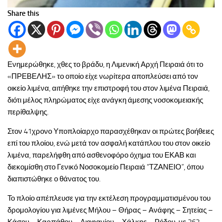
Share this
Ενημερώθηκε, χθες το βράδυ, η Λιμενική Αρχή Πειραιά ότι το
«ΠΡΕΒΕΛΗΣ» το οποίο είχε νωρίτερα αποπλεύσει από τον
οικείο λιμένα, αιτήθηκε την επιστροφή του στον λιμένα Πειραιά,
διότι μέλος πληρώματος είχε ανάγκη άμεσης νοσοκομειακής
περίθαλψης.
Στον 41χρονο Υποπλοίαρχο παρασχέθηκαν οι πρώτες βοήθειες
επί του πλοίου, ενώ μετά τον ασφαλή κατάπλου του στον οικείο
λιμένα, παρελήφθη από ασθενοφόρο όχημα του ΕΚΑΒ και
διεκομίσθη στο Γενικό Νοσοκομείο Πειραιά “ΤΖΑΝΕΙΟ”, όπου
διαπιστώθηκε ο θάνατος του.
Το πλοίο απέπλευσε για την εκτέλεση προγραμματισμένου του
δρομολογίου για λιμένες Μήλου – Θήρας – Ανάφης – Σητείας –