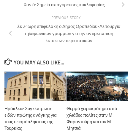
Χανιά: Σημεία απαγόρευσης κυκλοφορίας
PREVIOUS STORY
Σε 24ωρη επιφυλακή ο Δήμος Οροπεδίου-Λειτουργία
τηλεφωνικών γραμμών για την αντιμετώπιση
έκτακτων περιστατικών
YOU MAY ALSO LIKE...
Ηράκλειο: Συγκέντρωση
Θερμό χειροκρότημα από
ειδών πρώτης ανάγκης για
χιλιάδες πολίτες στην Μ.
τους σεισμόπληκτους της
Φαραντούρη και τον Μ.
Τουρκίας
Μητσιά