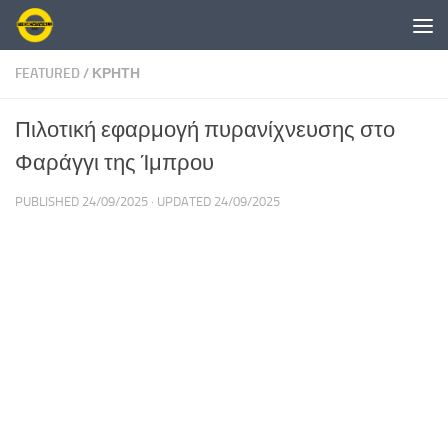
Skip to content
FEATURED
/
ΚΡΗΤΗ
Πιλοτική εφαρμογή πυρανίχνευσης στο
Φαράγγι της Ίμπρου
PUBLISHED
24/09/2025
· UPDATED
24/09/2025