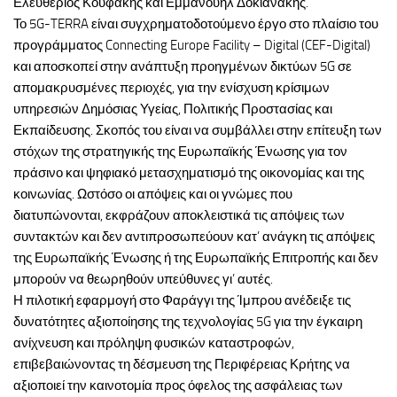
Ελευθέριος Κουφάκης και Εμμανουήλ Δοκιανάκης.
Το 5G-TERRA είναι συγχρηματοδοτούμενο έργο στο πλαίσιο του
προγράμματος Connecting Europe Facility – Digital (CEF-Digital)
και αποσκοπεί στην ανάπτυξη προηγμένων δικτύων 5G σε
απομακρυσμένες περιοχές, για την ενίσχυση κρίσιμων
υπηρεσιών Δημόσιας Υγείας, Πολιτικής Προστασίας και
Εκπαίδευσης. Σκοπός του είναι να συμβάλλει στην επίτευξη των
στόχων της στρατηγικής της Ευρωπαϊκής Ένωσης για τον
πράσινο και ψηφιακό μετασχηματισμό της οικονομίας και της
κοινωνίας. Ωστόσο οι απόψεις και οι γνώμες που
διατυπώνονται, εκφράζουν αποκλειστικά τις απόψεις των
συντακτών και δεν αντιπροσωπεύουν κατ’ ανάγκη τις απόψεις
της Ευρωπαϊκής Ένωσης ή της Ευρωπαϊκής Επιτροπής και δεν
μπορούν να θεωρηθούν υπεύθυνες γι’ αυτές.
Η πιλοτική εφαρμογή στο Φαράγγι της Ίμπρου ανέδειξε τις
δυνατότητες αξιοποίησης της τεχνολογίας 5G για την έγκαιρη
ανίχνευση και πρόληψη φυσικών καταστροφών,
επιβεβαιώνοντας τη δέσμευση της Περιφέρειας Κρήτης να
αξιοποιεί την καινοτομία προς όφελος της ασφάλειας των