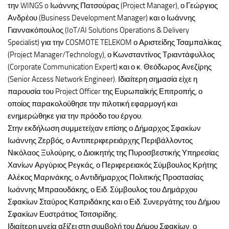
την WINGS o Ιωάννης Πατσούρας (Project Manager), ο Γεώργιος
Ανδρέου (Business Development Manager) και ο Ιωάννης
Γιαννακόπουλος (IoT/AI Solutions Operations & Delivery
Specialist) για την COSMOTE TELEKOM ο Αριστείδης Τσαμπαλίκας
(Project Manager/Technology), ο Κωνσταντίνος Τριαντάφυλλος
(Corporate Communication Expert) και ο κ. Θεόδωρος Ανεζίρης
(Senior Access Network Engineer). Ιδιαίτερη σημασία είχε η
παρουσία του Project Officer της Ευρωπαϊκής Επιτροπής, ο
οποίος παρακολούθησε την πιλοτική εφαρμογή και
ενημερώθηκε για την πρόοδο του έργου.
Στην εκδήλωση συμμετείχαν επίσης ο Δήμαρχος Σφακίων
Ιωάννης Ζερβός, ο Αντιπεριφερειάρχης Περιβάλλοντος
Νικόλαος Ξυλούρης, ο Διοικητής της Πυροσβεστικής Υπηρεσίας
Χανίων Αργύριος Ρεγκάς, ο Περιφερειακός Σύμβουλος Κρήτης
Αλέκος Μαρινάκης, ο Αντιδήμαρχος Πολιτικής Προστασίας
Ιωάννης Μπραουδάκης, ο Ειδ. Σύμβουλος του Δημάρχου
Σφακίων Σταύρος Καπριδάκης και ο Ειδ. Συνεργάτης του Δήμου
Σφακίων Ευστράτιος Τσιτσιρίδης.
Ιδιαίτερη μνεία αξίζει στη συμβολή του Δήμου Σφακίων, ο