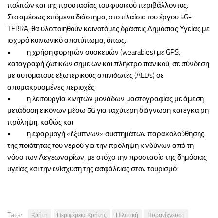
πολιτών και της προστασίας του φυσικού περιβάλλοντος.
Στο αμέσως επόμενο διάστημα, στο πλαίσιο του έργου 5G-
TERRA, θα υλοποιηθούν καινοτόμες δράσεις Δημόσιας Υγείας με
ισχυρό κοινωνικό αποτύπωμα, όπως:
• η χρήση φορητών συσκευών (wearables) με GPS,
καταγραφή ζωτικών σημείων και πλήκτρο πανικού, σε σύνδεση
με αυτόματους εξωτερικούς απινιδωτές (AEDs) σε
απομακρυσμένες περιοχές,
• η λειτουργία κινητών μονάδων μαστογραφίας με άμεση
μετάδοση εικόνων μέσω 5G για ταχύτερη διάγνωση και έγκαιρη
πρόληψη, καθώς και
• η εφαρμογή «έξυπνων» συστημάτων παρακολούθησης
της ποιότητας του νερού για την πρόληψη κινδύνων από τη
νόσο των Λεγεωναρίων, με στόχο την προστασία της δημόσιας
υγείας και την ενίσχυση της ασφάλειας στον τουρισμό.
Tags:
Κρήτη
Περιφέρεια Κρήτης
Πιλοτική
Πυρανίχνευση