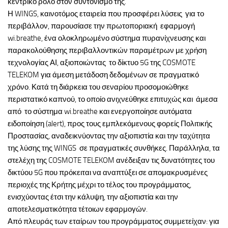
κεντρικό ρόλο στον συντονισμό της.
Η WINGS, καινοτόμος εταιρεία που προσφέρει λύσεις για το
περιβάλλον, παρουσίασε την πρωτοποριακή εφαρμογή
wi.breathe, ένα ολοκληρωμένο σύστημα πυρανίχνευσης και
παρακολούθησης περιβαλλοντικών παραμέτρων με χρήση
τεχνολογίας ΑΙ, αξιοποιώντας το δίκτυο 5G της COSMOTE
TELEKOM για άμεση μετάδοση δεδομένων σε πραγματικό
χρόνο. Κατά τη διάρκεια του σεναρίου προσομοιώθηκε
περιστατικό καπνού, το οποίο ανιχνεύθηκε επιτυχώς και άμεσα
από το σύστημα wi.breathe και ενεργοποίησε αυτόματα
ειδοποίηση (alert), προς τους εμπλεκόμενους φορείς Πολιτικής
Προστασίας, αναδεικνύοντας την αξιοπιστία και την ταχύτητα
της λύσης της WINGS σε πραγματικές συνθήκες. Παράλληλα, τα
στελέχη της COSMOTE TELEKOM ανέδειξαν τις δυνατότητες του
δικτύου 5G που πρόκειται να αναπτύξει σε απομακρυσμένες
περιοχές της Κρήτης μέχρι το τέλος του προγράμματος,
ενισχύοντας έτσι την κάλυψη, την αξιοπιστία και την
αποτελεσματικότητα τέτοιων εφαρμογών.
Από πλευράς των εταίρων του προγράμματος συμμετείχαν: για