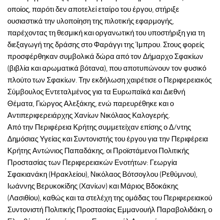
οποίος, παρότι δεν αποτελεί εταίρο του έργου, στήριξε
ουσιαστικά την υλοποίηση της πιλοτικής εφαρμογής,
παρέχοντας τη θεσμική και οργανωτική του υποστήριξη για τη
διεξαγωγή της δράσης στο Φαράγγι της Ίμπρου. Στους φορείς
προσφέρθηκαν συμβολικά δώρα από τον Δήμαρχο Σφακίων
(βιβλία και αρωματικά βότανα), που αποτυπώνουν τον φυσικό
πλούτο των Σφακίων. Την εκδήλωση χαιρέτισε ο Περιφερειακός
Σύμβουλος Εντεταλμένος για τα Ευρωπαϊκά και Διεθνή
Θέματα, Γιώργος Αλεξάκης, ενώ παρευρέθηκε και ο
Αντιπεριφερειάρχης Χανίων Νικόλαος Καλογερής.
Από την Περιφέρεια Κρήτης συμμετείχαν επίσης ο Δ/ντης
Δημόσιας Υγείας και Συντονιστής του έργου για την Περιφέρεια
Κρήτης Αντώνιος Παπαδάκης, οι Προϊστάμενοι Πολιτικής
Προστασίας των Περιφερειακών Ενοτήτων: Γεωργία
Σφακιανάκη (Ηρακλείου), Νικόλαος Βότσογλου (Ρεθύμνου),
Ιωάννης Βερυκοκίδης (Χανίων) και Μάριος Βδοκάκης
(Λασιθίου), καθώς και τα στελέχη της ομάδας του Περιφερειακού
Συντονιστή Πολιτικής Προστασίας Εμμανουήλ Παραβολιδάκη, ο