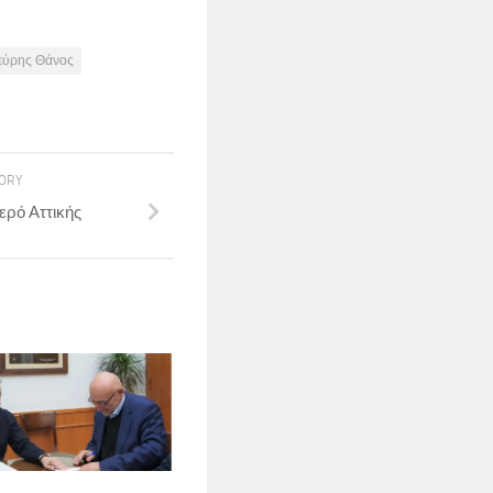
εύρης Θάνος
TORY
ερό Αττικής