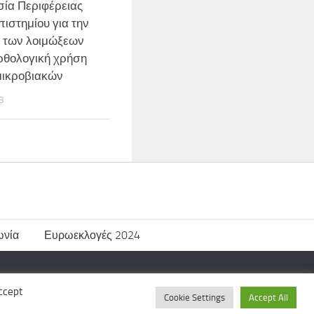
ία Περιφέρειας
πιστημίου για την
 των λοιμώξεων
ορθολογική χρήση
μικροβιακών
3
ωνία
Ευρωεκλογές 2024
ccept
Cookie Settings
Accept All