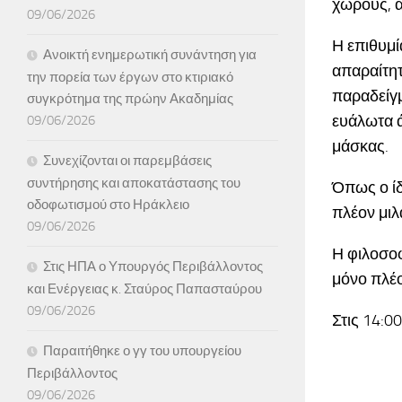
χώρους, α
09/06/2026
Η επιθυμί
Ανοικτή ενημερωτική συνάντηση για
απαραίτητ
την πορεία των έργων στο κτιριακό
παραδείγμ
συγκρότημα της πρώην Ακαδημίας
ευάλωτα ά
09/06/2026
μάσκας.
Συνεχίζονται οι παρεμβάσεις
συντήρησης και αποκατάστασης του
Όπως ο ίδ
οδοφωτισμού στο Ηράκλειο
πλέον μιλ
09/06/2026
Η φιλοσοφ
Στις ΗΠΑ ο Υπουργός Περιβάλλοντος
μόνο πλέο
και Ενέργειας κ. Σταύρος Παπασταύρου
09/06/2026
Στις 14:0
Παραιτήθηκε ο γγ του υπουργείου
Περιβάλλοντος
09/06/2026