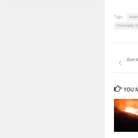
Tags:
Ανασ
Υπουργείο Υ
Δυο 
YOU M