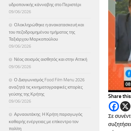
υδροπονικής κάνναβης στο Περιστέρι
09/06/2026
Ολοκληρώθηκε η ανακατασκευή και
του πεζοδρομημένου τμήματος της
Ταξιάρχου Μαρκοπούλου
09/06/2026
Νέος σεισμός αισθητός και στην Αττική
09/06/2026
Ο Διαγωνισμός Food Film Menu 2026
αναζητά τις κινηματογραφικές ιστορίες
γεύσης της Κρήτης
Share this
09/06/2026
Αρναουτάκης: Η Κρήτη παραγωγός
Σε συνέντ
καθαρής ενέργειας με επίκεντρο τον
συζητήσει
πολίτη