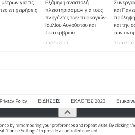
μέτρων για τις
Εξάμηνη αναστολή
Συνεργασ
ες επιχειρήσεις
πλειστηριασμών για τους
και Πανε
πληγέντες των πυρκαγιών
πρόληψη
Ιουλίου Αυγούστου και
και την 
Σεπτεμβρίου
των αντι
19/09/2023
31/01/202
Privacy Policy
ΕΙΔΗΣΕΙΣ
ΕΚΛΟΓΕΣ 2023
Επικοιν
ence by remembering your preferences and repeat visits. By clicking “A
sit "Cookie Settings" to provide a controlled consent.