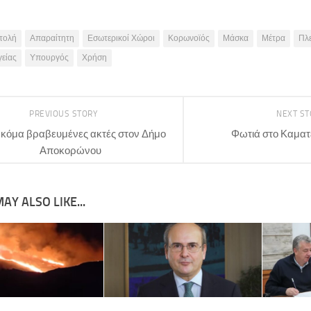
τολή
Απαραίτητη
Εσωτερικοί Χώροι
Κορωνοϊός
Μάσκα
Μέτρα
Πλ
γείας
Υπουργός
Χρήση
PREVIOUS STORY
NEXT S
ακόμα βραβευμένες ακτές στον Δήμο
Φωτιά στο Καματ
Αποκορώνου
AY ALSO LIKE...