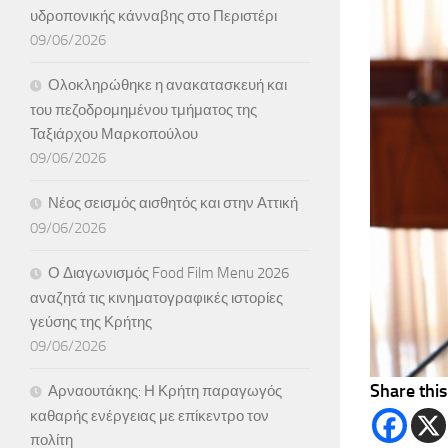
υδροπονικής κάνναβης στο Περιστέρι
09/06/2026
Ολοκληρώθηκε η ανακατασκευή και
του πεζοδρομημένου τμήματος της
Ταξιάρχου Μαρκοπούλου
09/06/2026
Νέος σεισμός αισθητός και στην Αττική
09/06/2026
Ο Διαγωνισμός Food Film Menu 2026
αναζητά τις κινηματογραφικές ιστορίες
γεύσης της Κρήτης
09/06/2026
Share this
Αρναουτάκης: Η Κρήτη παραγωγός
καθαρής ενέργειας με επίκεντρο τον
πολίτη