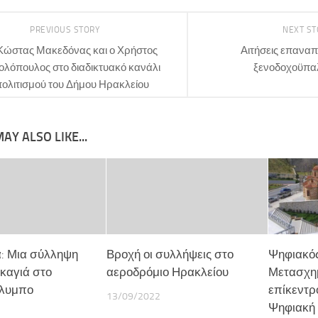
PREVIOUS STORY
NEXT S
Κώστας Μακεδόνας και ο Χρήστος
Αιτήσεις επανα
ολόπουλος στο διαδικτυακό κανάλι
ξενοδοχοϋπα
ολιτισμού του Δήμου Ηρακλείου
AY ALSO LIKE...
: Μια σύλληψη
Βροχή οι συλλήψεις στο
Ψηφιακό
ρκαγιά στο
αεροδρόμιο Ηρακλείου
Μετασχη
λυμπο
επίκεντρ
13/09/2022
Ψηφιακή