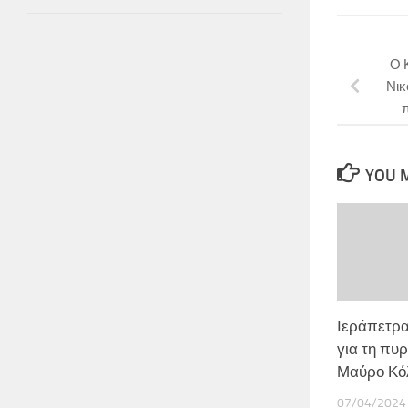
Ο 
Νικ
π
YOU M
Ιεράπετρα
για τη πυ
Μαύρο Κό
07/04/2024