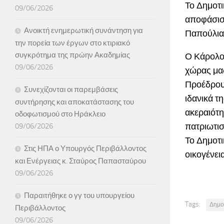
Το Δημοτι
09/06/2026
αποφάσισ
Ανοικτή ενημερωτική συνάντηση για
Παπούλια
την πορεία των έργων στο κτιριακό
συγκρότημα της πρώην Ακαδημίας
Ο Κάρολο
09/06/2026
χώρας μας
Προέδρου 
Συνεχίζονται οι παρεμβάσεις
ιδανικά τ
συντήρησης και αποκατάστασης του
ακεραιότη
οδοφωτισμού στο Ηράκλειο
πατριωτισ
09/06/2026
Το Δημοτι
Στις ΗΠΑ ο Υπουργός Περιβάλλοντος
οικογένει
και Ενέργειας κ. Σταύρος Παπασταύρου
09/06/2026
Παραιτήθηκε ο γγ του υπουργείου
Tags:
Δημο
Περιβάλλοντος
09/06/2026