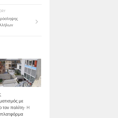
TORY
πρόσληψης
λλήλων
ς
ματισμός με
ο τον πολίτη- H
 πλατφόρμα