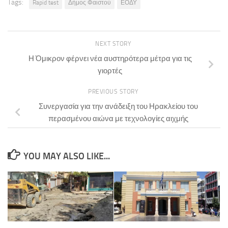
Tags:
Rapid test
Δήμος Φαιστού
ΕΟΔΥ
NEXT STORY
Η Όμικρον φέρνει νέα αυστηρότερα μέτρα για τις
γιορτές
PREVIOUS STORY
Συνεργασία για την ανάδειξη του Ηρακλείου του
περασμένου αιώνα με τεχνολογίες αιχμής
YOU MAY ALSO LIKE...