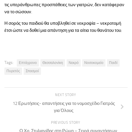
τις υπεράνθρωπες προσπάθειες των γιατρών, δεν κατάφεραν
να το σώσουν.
Η σορός του παιδιού θα υποβληθεί σε νεκροψία – νεκροτομή
έτσι ώστε να δοθεί μια απάντηση για τα αίτια του θανάτου του.
Tags:
Επτάχρονο
Θεσσαλονίκη
Νεκρό
Νοσοκομείο
Παιδί
Πυρετός
Σπασμοί
NEXT STORY
12 Ερωτήσεις- απαντήσεις για το νομοσχέδιο Γιατρός
για Όλους
PREVIOUS STORY
Ο Χρ. Στυλιανίδης στη Ρώμη – Σειρά συναντήσεων