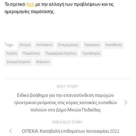
Το σχετικό
ΦεΚ
με την αλλαγή των προβλέψεων και τις
ημερομηνίες παράτασης.
Tags:
Αίτημα
Αποδεκτό
Επιχειρήσεις
Ηράκλειο
Κατάθεση
Κρήτη
Παράταση
Περιφέρεια Κρήτης
Προθεσμία
Σεισμόπληκτοι
Φάκελοι
NEXT STORY
Ειδικό βοήθημα για την επανασύνδεση παροχών
ηλεκτρικού ρεύματος στις κύριες κατοικίες ευπαθών
πολιτών στο Δήμο Μινώα Πεδιάδας
PREVIOUS STORY
ΟΠΕΚΑ: Καταβολή επιδομάτων Ιανουαρίου 2022