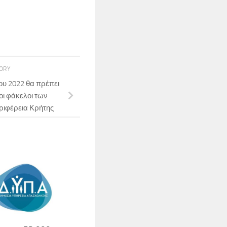
TORY
ου 2022 θα πρέπει
οι φάκελοι των
ριφέρεια Κρήτης