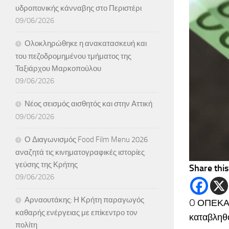
υδροπονικής κάνναβης στο Περιστέρι
09/06/2026
Ολοκληρώθηκε η ανακατασκευή και
του πεζοδρομημένου τμήματος της
Ταξιάρχου Μαρκοπούλου
09/06/2026
Νέος σεισμός αισθητός και στην Αττική
09/06/2026
Ο Διαγωνισμός Food Film Menu 2026
αναζητά τις κινηματογραφικές ιστορίες
γεύσης της Κρήτης
Share this
09/06/2026
Αρναουτάκης: Η Κρήτη παραγωγός
O ΟΠΕΚΑ α
καθαρής ενέργειας με επίκεντρο τον
καταβληθο
πολίτη