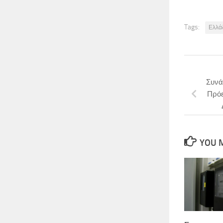
Tags:
Ελλά
Συνά
Πρόε
YOU M