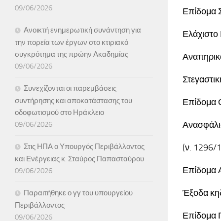
09/06/2026
Επίδομα Σ
Ανοικτή ενημερωτική συνάντηση για
Ελάχιστο 
την πορεία των έργων στο κτιριακό
συγκρότημα της πρώην Ακαδημίας
Αναπηρικά
09/06/2026
Στεγαστικ
Συνεχίζονται οι παρεμβάσεις
συντήρησης και αποκατάστασης του
Επίδομα Ο
οδοφωτισμού στο Ηράκλειο
Ανασφάλι
09/06/2026
Στις ΗΠΑ ο Υπουργός Περιβάλλοντος
(ν. 1296/
και Ενέργειας κ. Σταύρος Παπασταύρου
Επίδομα Α
09/06/2026
Έξοδα κηδ
Παραιτήθηκε ο γγ του υπουργείου
Περιβάλλοντος
Επίδομα Γ
09/06/2026