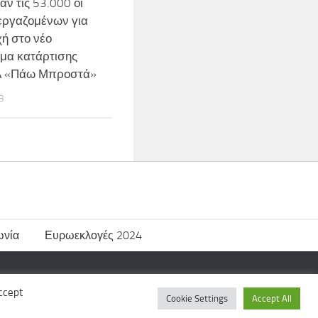
ν τις 53.000 οι
 εργαζομένων για
ή στο νέο
μα κατάρτισης
Α «Πάω Μπροστά»
3
ωνία
Ευρωεκλογές 2024
ccept
Cookie Settings
Accept All