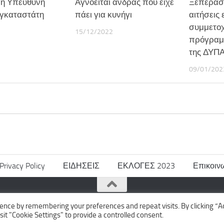
r η Υπεύθυνη
Αγνοείται άνδρας που είχε
Ξεπέρασα
γκαταστάτη
πάει για κυνήγι
αιτήσεις
συμμετοχ
15/12/2022
πρόγραμ
της ΔΥΠ
09/01/202
Privacy Policy
ΕΙΔΗΣΕΙΣ
ΕΚΛΟΓΕΣ 2023
Επικοιν
ence by remembering your preferences and repeat visits. By clicking “A
sit "Cookie Settings" to provide a controlled consent.