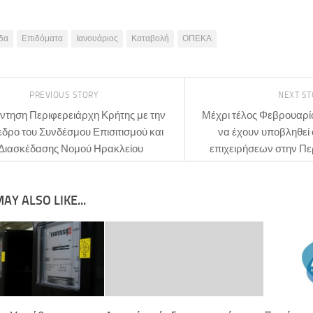
δα
Επιδόματα
Ιανουάριος
Καταβολή
ΟΠΕΚΑ
PREVIOUS STORY
NEXT S
ντηση Περιφερειάρχη Κρήτης με την
Μέχρι τέλος Φεβρουαρί
δρο του Συνδέσμου Επισιτισμού και
να έχουν υποβληθεί 
Διασκέδασης Νομού Ηρακλείου
επιχειρήσεων στην Πε
AY ALSO LIKE...