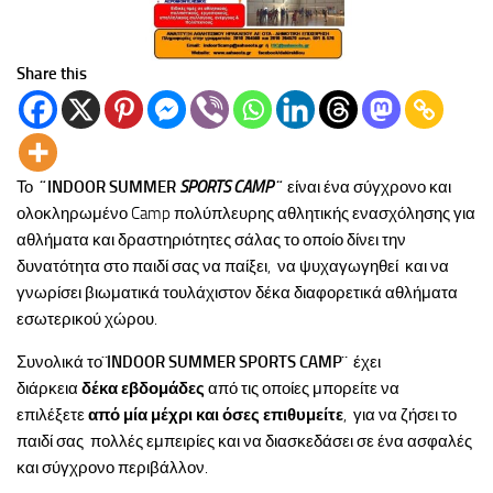
Share this
Το
¨
INDOOR
SUMMER
SPORTS
CAMP
¨
είναι ένα σύγχρονο και
ολοκληρωμένο Camp πολύπλευρης αθλητικής ενασχόλησης για
αθλήματα και δραστηριότητες σάλας το οποίο δίνει την
δυνατότητα στο παιδί σας να παίξει, να ψυχαγωγηθεί και να
γνωρίσει βιωματικά τουλάχιστον δέκα διαφορετικά αθλήματα
εσωτερικού χώρου.
Συνολικά το
¨
INDOOR
SUMMER
SPORTS
CAMP
¨
έχει
διάρκεια
δέκα εβδομάδες
από τις οποίες μπορείτε να
επιλέξετε
από μία μέχρι και όσες επιθυμείτε
, για να ζήσει το
παιδί σας πολλές εμπειρίες και να διασκεδάσει σε ένα ασφαλές
και σύγχρονο περιβάλλον.