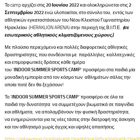
Το camp αρχίζει στις
20 Ιουνίου 2022
και ολοκληρώνεται στις
2
Σεπτεμβρίου 2022
ενώ υλοποιείται, στο σύνολο του, εντός των
αθλητικών εγκαταστάσεων του Νέου Κλειστού Γυμναστηρίου
Ηρακλείου (HERAKLION ARENA) στην περιοχή της Β.Ι.Π.Ε.
(σε
εσωτερικούς αθλητικούς κλιματιζόμενους χώρους).
Με πλούσιο περιεχόμενο και πολλές διαφορετικές αθλητικές
δραστηριότητες, που συνδέονται με παράλληλες καλλιτεχνικές
και επιμορφωτικές δράσεις κάθε ημέρα
του
¨
INDOOR
SUMMER
SPORTS
CAMP
¨
προσφέρει στα παιδιά μία
μοναδική εμπειρία από τον κόσμο των αθλημάτων σάλας την
οποία ποτέ δεν θα ξεχάσουν!
Το
¨
INDOOR
SUMMER
SPORTS
CAMP
¨
προσφέρει σε όλα τα
παιδιά την δυνατότητα να συμμετέχουν βιωματικά σε παιγνίδια
και αθλήματα, να απολαμβάνουν την φυσική δραστηριότητα,
να ενημερώνονται για τις νέες τάσεις στην διατροφή της άσκηση
και τον αθλητισμό χωρίς άγχος και υψηλές απαιτήσεις.
https://aahaeota.gr/%ce%ba%ce%b1%ce%bb%ce%bf%ce%ba%ce%b1%ce