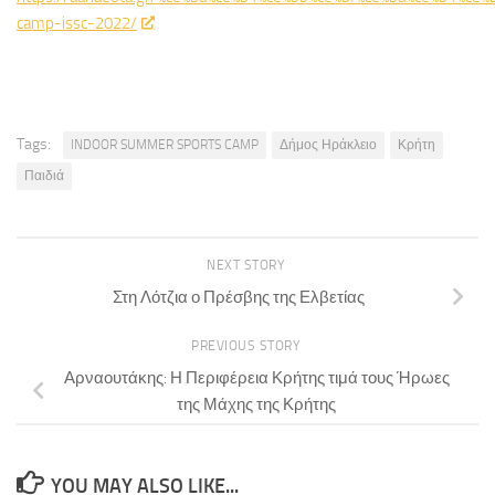
camp-issc-2022/
Tags:
INDOOR SUMMER SPORTS CAMP
Δήμος Ηράκλειο
Κρήτη
Παιδιά
NEXT STORY
Στη Λότζια ο Πρέσβης της Ελβετίας
PREVIOUS STORY
Αρναουτάκης: Η Περιφέρεια Κρήτης τιμά τους Ήρωες
της Μάχης της Κρήτης
YOU MAY ALSO LIKE...