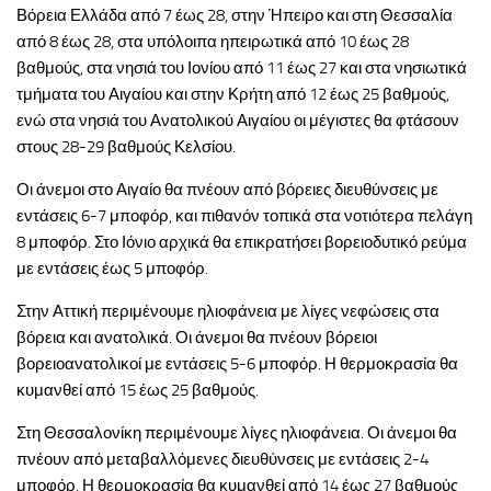
Βόρεια Ελλάδα από 7 έως 28, στην Ήπειρο και στη Θεσσαλία
από 8 έως 28, στα υπόλοιπα ηπειρωτικά από 10 έως 28
βαθμούς, στα νησιά του Ιονίου από 11 έως 27 και στα νησιωτικά
τμήματα του Αιγαίου και στην Κρήτη από 12 έως 25 βαθμούς,
ενώ στα νησιά του Ανατολικού Αιγαίου οι μέγιστες θα φτάσουν
στους 28-29 βαθμούς Κελσίου.
Οι άνεμοι στο Αιγαίο θα πνέουν από βόρειες διευθύνσεις με
εντάσεις 6-7 μποφόρ, και πιθανόν τοπικά στα νοτιότερα πελάγη
8 μποφόρ. Στο Ιόνιο αρχικά θα επικρατήσει βορειοδυτικό ρεύμα
με εντάσεις έως 5 μποφόρ.
Στην Αττική περιμένουμε ηλιοφάνεια με λίγες νεφώσεις στα
βόρεια και ανατολικά. Οι άνεμοι θα πνέουν βόρειοι
βορειοανατολικοί με εντάσεις 5-6 μποφόρ. Η θερμοκρασία θα
κυμανθεί από 15 έως 25 βαθμούς.
Στη Θεσσαλονίκη περιμένουμε λίγες ηλιοφάνεια. Οι άνεμοι θα
πνέουν από μεταβαλλόμενες διευθύνσεις με εντάσεις 2-4
μποφόρ. Η θερμοκρασία θα κυμανθεί από 14 έως 27 βαθμούς