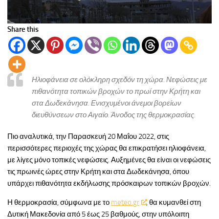
Share this
Ηλιοφάνεια σε ολόκληρη σχεδόν τη χώρα. Νεφώσεις με
πιθανότητα τοπικών βροχών το πρωί στην Κρήτη και
στα Δωδεκάνησα. Ενισχυμένοι άνεμοι βορείων
διευθύνσεων στο Αιγαίο. Άνοδος της θερμοκρασίας.
Πιο αναλυτικά, την Παρασκευή 20 Μαΐου 2022, στις
περισσότερες περιοχές της χώρας θα επικρατήσει ηλιοφάνεια,
με λίγες μόνο τοπικές νεφώσεις. Αυξημένες θα είναι οι νεφώσεις
τις πρωινές ώρες στην Κρήτη και στα Δωδεκάνησα, όπου
υπάρχει πιθανότητα εκδήλωσης πρόσκαιρων τοπικών βροχών.
Η θερμοκρασία, σύμφωνα με το
meteo.gr
, θα κυμανθεί στη
Δυτική Μακεδονία από 5 έως 25 βαθμούς, στην υπόλοιπη