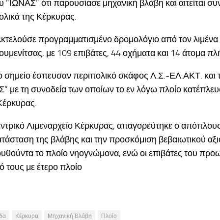
υ ”ΙΩΝΑΣ” ότι παρουσίασε μηχανική βλάβη και αιτείται σ
ολικά της Κέρκυρας.
εκτελούσε προγραμματισμένο δρομολόγιο από τον λιμένα
ουμενίτσας, με 109 επιβάτες, 44 οχήματα και 14 άτομα π
 σημείο έσπευσαν περιπολικό σκάφος Λ.Σ.-ΕΛ.ΑΚΤ. και 
 με τη συνοδεία των οποίων το εν λόγω πλοίο κατέπλε
 Κέρκυρας.
ντρικό Λιμεναρχείο Κέρκυρας, απαγορεύτηκε ο απόπλους
τάσταση της βλάβης και την προσκόμιση βεβαιωτικού αξι
υθούντα το πλοίο νηογνώμονα, ενώ οι επιβάτες του προ
 τους με έτερο πλοίο
δα
Κέρκυρα
Μηχανική Βλάβη
Πλοίο