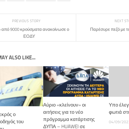
PREVIOUS STORY
NEXT S
 από 9000 κρούσματα ανακοίνωσε ο
Παρέσυρε πεζό με τ
ΕΟΔΥ
AY ALSO LIKE...
Αύριο «κλείνουν» οι
Υπο έλεγ
αιτήσεις για το νέο
φωτιά στ
εκρός ο
πρόγραμμα κατάρτισης
οδηγός του
04/09/202
ΔΥΠΑ – HUAWEI σε
ου