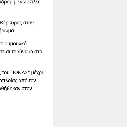
υνδρομή, ενώ έπλεε
 Κέρκυρας στον
λήρωμα.
το ρυμουλκό
υσε αυτοδύναμα στο
 του ”ΙΩΝΑΣ” μέχρι
οπλοΐας από τον
ωθήθηκαν στον