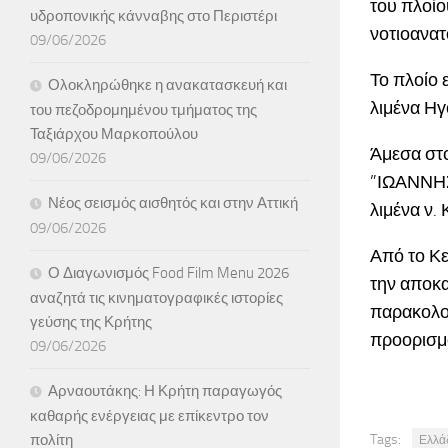
του πλοίο
υδροπονικής κάνναβης στο Περιστέρι
νοτιοανατ
09/06/2026
Το πλοίο 
Ολοκληρώθηκε η ανακατασκευή και
λιμένα Ηγ
του πεζοδρομημένου τμήματος της
Ταξιάρχου Μαρκοπούλου
Άμεσα στο
09/06/2026
”ΙΩΑΝΝΗΣ”
Νέος σεισμός αισθητός και στην Αττική
λιμένα ν.
09/06/2026
Από το Κε
Ο Διαγωνισμός Food Film Menu 2026
την αποκα
αναζητά τις κινηματογραφικές ιστορίες
παρακολο
γεύσης της Κρήτης
προορισμό
09/06/2026
Αρναουτάκης: Η Κρήτη παραγωγός
καθαρής ενέργειας με επίκεντρο τον
πολίτη
Tags:
Ελλά