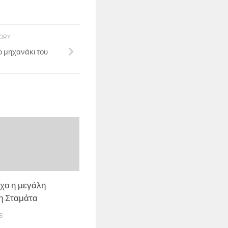
TORY
ο μηχανάκι του
χο η μεγάλη
η Σταμάτα
3