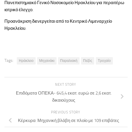
Πανεπιστημιακό Γενικό Νοσοκομείο Ηρακλείου για περαιτέρω
ιατρικό έλεγχο.
Προανάκριση διενεργείται από το Κεντρικό Λιμεναρχείο
Ηρακλείου.
Tags:
Ηράκλειο
Μηχανάκι
Παραλιακή
Πεζός
Τροχαίο
NEXT STORY
Επιδόματα ΟΠΕΚΑ- 645,4 εκατ. ευρώ σε 2,6 εκατ.
δικαιούχους
PREVIOUS STORY
Κέρκυρα: Μηχανική βλάβη σε πλοίο με 109 επιβάτες