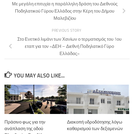
Με μεγάλη επιτυχία η παράλληλη δράση του Διεθνούς
Ποδηλατικού Γύρου Ελλάδος στην Κέρη του Δήμου
Μαλεβιζίου
PREVIOUS STORY
Στο Ενετικό λιμάνι των Χανίων ο τερματισμός του 1ου
εταπ για τον «ΔΕΗ – Διεθνή Ποδηλατικό Γύρο
Ελλάδας»
YOU MAY ALSO LIKE...
Πράσινο φως για την
Διακοπή υδροδότησης λόγω
ανάπλαση της οδού
καθαρισμού των δεξαμενών