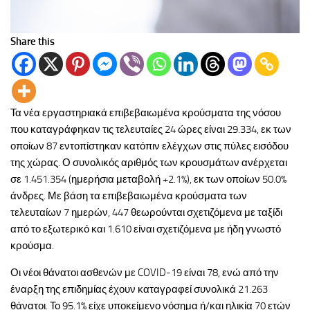
Share this
Τα νέα εργαστηριακά επιβεβαιωμένα κρούσματα της νόσου
που καταγράφηκαν τις τελευταίες 24 ώρες είναι 29.334, εκ των
οποίων 87 εντοπίστηκαν κατόπιν ελέγχων στις πύλες εισόδου
της χώρας. Ο συνολικός αριθμός των κρουσμάτων ανέρχεται
σε 1.451.354 (ημερήσια μεταβολή +2.1%), εκ των οποίων 50.0%
άνδρες. Με βάση τα επιβεβαιωμένα κρούσματα των
τελευταίων 7 ημερών, 447 θεωρούνται σχετιζόμενα με ταξίδι
από το εξωτερικό και 1.610 είναι σχετιζόμενα με ήδη γνωστό
κρούσμα.
Οι νέοι θάνατοι ασθενών με COVID-19 είναι 78, ενώ από την
έναρξη της επιδημίας έχουν καταγραφεί συνολικά 21.263
θάνατοι. Το 95.1% είχε υποκείμενο νόσημα ή/και ηλικία 70 ετών