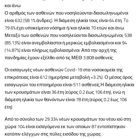
και άνω
Ο αριθμός των ασθενών που νοσηλεύονται διασωληνωμένοι
είναι 632 (58.1% άνδρες). Η διάμεση ηλικία τους είναι 64 έτη. To
79.6% έχει υποκείμενο νόσημα ή/και ηλικία 70 ετών και άνω.
Μεταξύ των ασθενών που νοσηλεύονται διασωληνωμένοι, 538
(85.13%) είναι ανεμβολίαστοι ή μερικώς εμβολιασμένοι και 94
(14.87%) είναι πλήρως εμβολιασμένοι. Από την αρχή της
πανδημίας έχουν εξέλθει από τις ΜΕΘ 3.808 ασθενείς.
Οι εισαγωγές νέων ασθενών Covid-19 στα νοσοκομεία της
επικράτειας είναι 612 (ημερήσια μεταβολή +3.2%). Ο μέσος όρος
εισαγωγών του επταημέρου είναι 511 ασθενείς.Η διάμεση ηλικία
των κρουσμάτων είναι 36 έτη (εύρος 0.2 έως 106 έτη), ενώ η
διάμεση ηλικία των θανόντων είναι 78 έτη (εύρος 0.2 έως 106
έτη).
Από το σύνολο των 29.334 νέων κρουσμάτων του νέου ιού στη
χώρα 104 είναι εισαγόμενα εκ των οποίων 87 εντοπίστηκαν
κατόπιν ελέγχων στις πύλες εισόδου της χώρας .