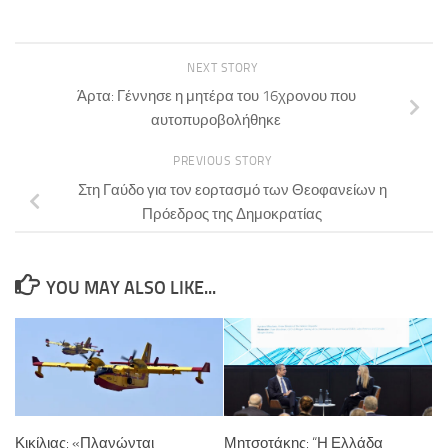
NEXT STORY
Άρτα: Γέννησε η μητέρα του 16χρονου που
αυτοπυροβολήθηκε
PREVIOUS STORY
Στη Γαύδο για τον εορτασμό των Θεοφανείων η
Πρόεδρος της Δημοκρατίας
YOU MAY ALSO LIKE...
Κικίλιας: «Πλανώνται
Μητσοτάκης: “Η Ελλάδα