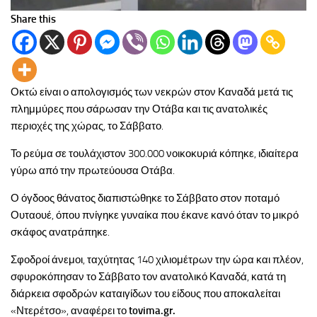
Share this
Οκτώ είναι ο απολογισμός των νεκρών στον Καναδά μετά τις
πλημμύρες που σάρωσαν την Οτάβα και τις ανατολικές
περιοχές της χώρας, το Σάββατο.
Το ρεύμα σε τουλάχιστον 300.000 νοικοκυριά κόπηκε, ιδιαίτερα
γύρω από την πρωτεύουσα Οτάβα.
Ο όγδοος θάνατος διαπιστώθηκε το Σάββατο στον ποταμό
Ουταουέ, όπου πνίγηκε γυναίκα που έκανε κανό όταν το μικρό
σκάφος ανατράπηκε.
Σφοδροί άνεμοι, ταχύτητας 140 χιλιομέτρων την ώρα και πλέον,
σφυροκόπησαν το Σάββατο τον ανατολικό Καναδά, κατά τη
διάρκεια σφοδρών καταιγίδων του είδους που αποκαλείται
«Ντερέτσο», αναφέρει το
tovima.gr.