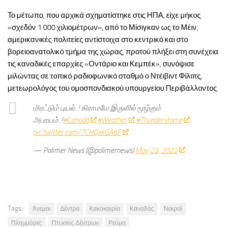
Το μέτωπο, που αρχικά σχηματίστηκε στις ΗΠΑ, είχε μήκος
«σχεδόν 1.000 χιλιομέτρων», από το Μίσιγκαν ως το Μέιν,
αμερικανικές πολιτείες αντίστοιχα στο κεντρικό και στο
βορειοανατολικό τμήμα της χώρας, προτού πλήξει στη συνέχεια
τις καναδικές επαρχίες «Οντάριο και Κεμπέκ», συνόψισε
μιλώντας σε τοπικό ραδιοφωνικό σταθμό ο Ντέιβιντ Φίλιπς,
μετεωρολόγος του ομοσπονδιακού υπουργείου Περιβάλλοντος.
மிரட்டும் புயல்..! கிராமமே இருளில் மூழ்கும்
அபாயம்..!
#Canada
#Weather
#Thunderstome
pic.twitter.com/7CHQxkGA6F
— Polimer News (@polimernews)
May 23, 2022
Tags:
Άνεμοι
Δέντρα
Κακοκαιρία
Καναδάς
Νεκροί
Πλημμύρες
Πτώσεις Δέντρων
Ρεύμα