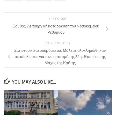
NEXT STORY
Ξανθός: Λειτουργική κατάρρευση του Νοσοκομείου
Ρεθύμνου
PREVIOUS STORY
Στο ιστορικό αεροδρόμιο του Μάλεμε ολοκληρώθηκαν
οι εκδηλώσεις για τον εορτασμό της 81ης Επετείου της
Μάχης της Κρήτης
YOU MAY ALSO LIKE...