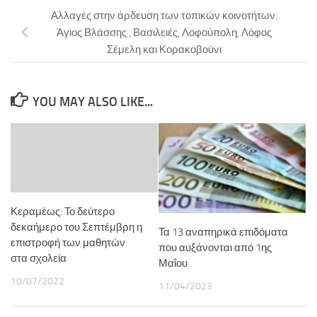
Αλλαγές στην άρδευση των τοπικών κοινοτήτων:
Άγιος Βλάσσης , Βασιλειές, Λοφούπολη, Λόφος
Σέμελη και Κορακοβούνι
YOU MAY ALSO LIKE...
Κεραμέως: Το δεύτερο
δεκαήμερο του Σεπτέμβρη η
Τα 13 αναπηρικά επιδόματα
επιστροφή των μαθητών
που αυξάνονται από 1ης
στα σχολεία
Μαΐου
10/07/2022
11/04/2023