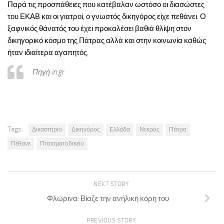
Παρά τις προσπάθειες που κατέβαλαν ωστόσο οι διασώστες
του ΕΚΑΒ και οι γιατροί, ο γνωστός δικηγόρος είχε πεθάνει. Ο
ξαφνικός θάνατός του έχει προκαλέσει βαθιά θλίψη στον
δικηγορικό κόσμο της Πάτρας αλλά και στην κοινωνία καθώς
ήταν ιδιαίτερα αγαπητός.
Πηγή in.gr
Tags:
Δικαστήριο
Δικηγόρος
Ελλάδα
Νεκρός
Πάτρα
Πέθανε
Πταισματοδικείο
NEXT STORY
Φλώρινα: Βίαζε την ανήλικη κόρη του
PREVIOUS STORY