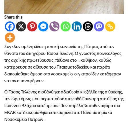
Share this
Συγκλονισμένη είναι η τοπική κοινωνία της Πάτρας από τον
θάνατο του δικηγόρου Τάσου Τελώνη. Ο γνωστός ποινικολόγος
της αχαϊκής πρωτεύουσας, πέθανε στο… καθήκον, καθώς
κατέρρευσε σε αίθουσα του Πταισματοδικείου και παρότι
διακομίσθηκε άμεσα στο νοσοκομείο, οι γιατροί δεν κατάφεραν
να τον επαναφέρουν.
Ο Τάσος Τελώνης αισθάνθηκε αδιαθεσία κι εξήλθε της αιθούσης,
την ώρα όμως που περπατούσε στην οδό Γούναρη στο ύψος της
Ιωάννου Βλάχου κατέρρευσε. Τον παρέλαβε ασθενοφόρο του
ΕΚΑΒ και διακομίσθηκε εσπευσμένα στο Πανεπιστημιακό
Νοσοκομείο Πατρών.