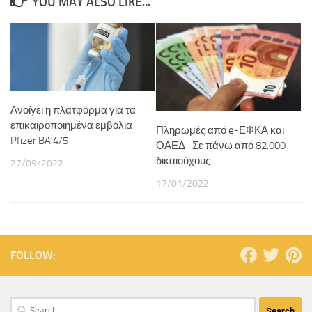
YOU MAY ALSO LIKE...
Ανοίγει η πλατφόρμα για τα
επικαιροποιημένα εμβόλια
Πληρωμές από e-ΕΦΚΑ και
Pfizer BA 4/5
ΟΑΕΔ -Σε πάνω από 82.000
δικαιούχους
27/09/2022
17/01/2022
FOLLOW: