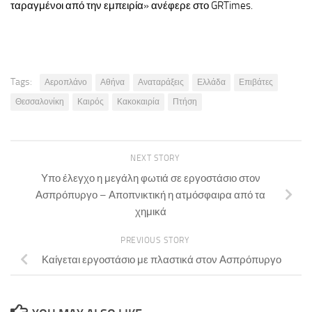
ταραγμένοι από την εμπειρία» ανέφερε στο GRTimes.
Tags:
Αεροπλάνο
Αθήνα
Αναταράξεις
Ελλάδα
Επιβάτες
Θεσσαλονίκη
Καιρός
Κακοκαιρία
Πτήση
NEXT STORY
Υπο έλεγχο η μεγάλη φωτιά σε εργοστάσιο στον
Ασπρόπυργο – Αποπνικτική η ατμόσφαιρα από τα
χημικά
PREVIOUS STORY
Καίγεται εργοστάσιο με πλαστικά στον Ασπρόπυργο