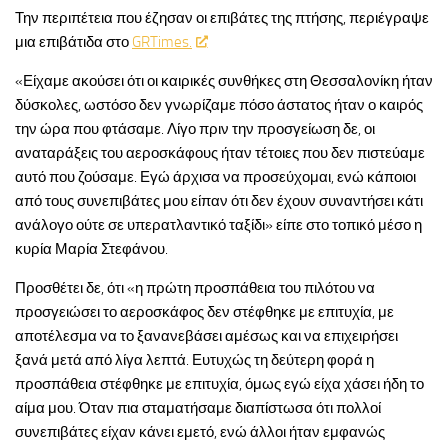
Την περιπέτεια που έζησαν οι επιβάτες της πτήσης, περιέγραψε
μια επιβάτιδα στο
GRTimes.
«Είχαμε ακούσει ότι οι καιρικές συνθήκες στη Θεσσαλονίκη ήταν
δύσκολες, ωστόσο δεν γνωρίζαμε πόσο άστατος ήταν ο καιρός
την ώρα που φτάσαμε. Λίγο πριν την προσγείωση δε, οι
αναταράξεις του αεροσκάφους ήταν τέτοιες που δεν πιστεύαμε
αυτό που ζούσαμε. Εγώ άρχισα να προσεύχομαι, ενώ κάποιοι
από τους συνεπιβάτες μου είπαν ότι δεν έχουν συναντήσει κάτι
ανάλογο ούτε σε υπερατλαντικό ταξίδι» είπε στο τοπικό μέσο η
κυρία Μαρία Στεφάνου.
Προσθέτει δε, ότι «η πρώτη προσπάθεια του πιλότου να
προσγειώσει το αεροσκάφος δεν στέφθηκε με επιτυχία, με
αποτέλεσμα να το ξανανεβάσει αμέσως και να επιχειρήσει
ξανά μετά από λίγα λεπτά. Ευτυχώς τη δεύτερη φορά η
προσπάθεια στέφθηκε με επιτυχία, όμως εγώ είχα χάσει ήδη το
αίμα μου. Όταν πια σταματήσαμε διαπίστωσα ότι πολλοί
συνεπιβάτες είχαν κάνει εμετό, ενώ άλλοι ήταν εμφανώς