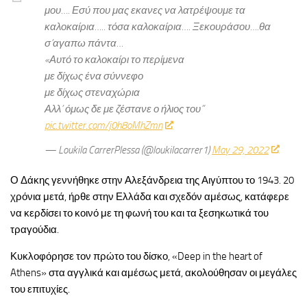
μου…. Εσύ που μας εκανες να λατρέψουμε τα
καλοκαίρια….. τόσα καλοκαίρια…. Ξεκουράσου….θα
σ’αγαπω πάντα…
«Αυτό το καλοκαίρι το περίμενα
με δίχως ένα σύννεφο
με δίχως στεναχώρια
Αλλ’ όμως δε με ζέστανε ο ήλιος του”
pic.twitter.com/j0h8oMhZmn
— Loukila CarrerPlessa (@loukilacarrer1)
May 29, 2022
Ο Δάκης γεννήθηκε στην Αλεξάνδρεια της Αιγύπτου το 1943. 20
χρόνια μετά, ήρθε στην Ελλάδα και σχεδόν αμέσως, κατάφερε
να κερδίσει το κοινό με τη φωνή του και τα ξεσηκωτικά του
τραγούδια.
Κυκλοφόρησε τον πρώτο του δίσκο, «Deep in the heart of
Athens» στα αγγλικά και αμέσως μετά, ακολούθησαν οι μεγάλες
του επιτυχίες.