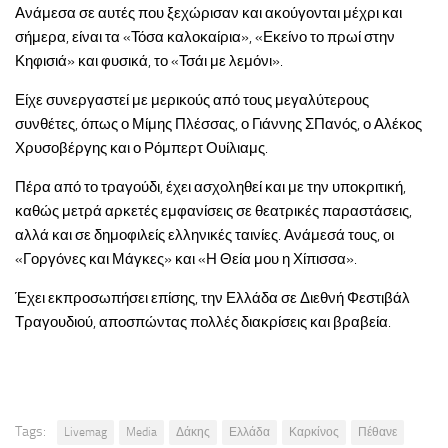
Ανάμεσα σε αυτές που ξεχώρισαν και ακούγονται μέχρι και
σήμερα, είναι τα «Τόσα καλοκαίρια», «Εκείνο το πρωί στην
Κηφισιά» και φυσικά, το «Τσάι με λεμόνι».
Είχε συνεργαστεί με μερικούς από τους μεγαλύτερους
συνθέτες, όπως ο Μίμης Πλέσσας, ο Γιάννης ΣΠανός, ο Αλέκος
Χρυσοβέργης και ο Ρόμπερτ Ουίλιαμς.
Πέρα από το τραγούδι, έχει ασχοληθεί και με την υποκριτική,
καθώς μετρά αρκετές εμφανίσεις σε θεατρικές παραστάσεις,
αλλά και σε δημοφιλείς ελληνικές ταινίες. Ανάμεσά τους, οι
«Γοργόνες και Μάγκες» και «Η Θεία μου η Χίπισσα».
Έχει εκπροσωπήσει επίσης, την Ελλάδα σε Διεθνή Φεστιβάλ
Τραγουδιού, αποσπώντας πολλές διακρίσεις και βραβεία.
Tags:
Livemag
Media
Δάκης
Ελλάδα
Καρκίνος
Πέθανε