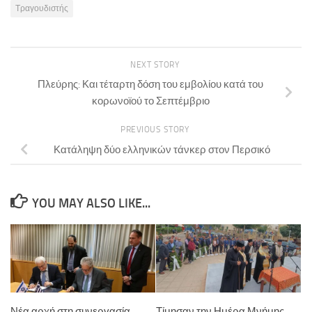
Τραγουδιστής
NEXT STORY
Πλεύρης: Και τέταρτη δόση του εμβολίου κατά του
κορωνοϊού το Σεπτέμβριο
PREVIOUS STORY
Κατάληψη δύο ελληνικών τάνκερ στον Περσικό
YOU MAY ALSO LIKE...
Νέα αρχή στη συνεργασία
Τίμησαν την Ημέρα Μνήμης