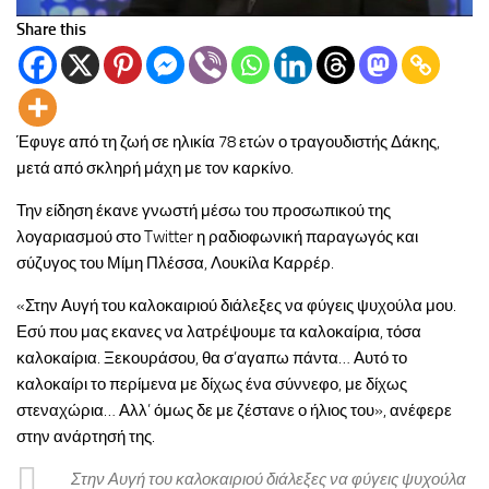
Share this
Έφυγε από τη ζωή σε ηλικία 78 ετών ο τραγουδιστής Δάκης,
μετά από σκληρή μάχη με τον καρκίνο.
Την είδηση έκανε γνωστή μέσω του προσωπικού της
λογαριασμού στο Twitter η ραδιοφωνική παραγωγός και
σύζυγος του Μίμη Πλέσσα, Λουκίλα Καρρέρ.
«Στην Αυγή του καλοκαιριού διάλεξες να φύγεις ψυχούλα μου.
Εσύ που μας εκανες να λατρέψουμε τα καλοκαίρια, τόσα
καλοκαίρια. Ξεκουράσου, θα σ’αγαπω πάντα… Αυτό το
καλοκαίρι το περίμενα με δίχως ένα σύννεφο, με δίχως
στεναχώρια… Αλλ’ όμως δε με ζέστανε ο ήλιος του», ανέφερε
στην ανάρτησή της.
Στην Αυγή του καλοκαιριού διάλεξες να φύγεις ψυχούλα