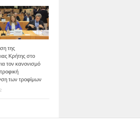
ση της
ιας Κρήτης στο
για τον κανονισμό
ατροφική
νση των τροφίμων
2