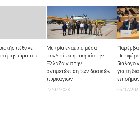
ριστής πέθανε
Με τρία εναέρια μέσα
Παρέμβα
πή την ώρα του
συνδράμει η Τουρκία την
Περιφέρε
Ελλάδα για την
διάλογο 
αντιμετώπιση των δασικών
για τη δι
πυρκαγιών
επισήμα
22/07/2023
05/12/202