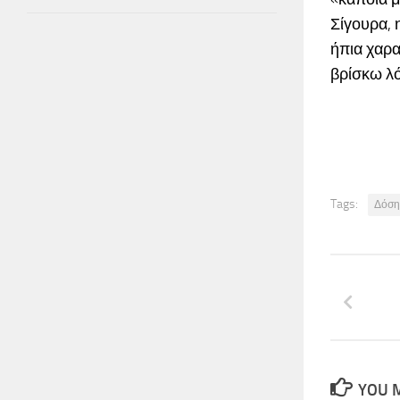
Σίγουρα, η
ήπια χαρα
βρίσκω λό
Tags:
Δόση
YOU M