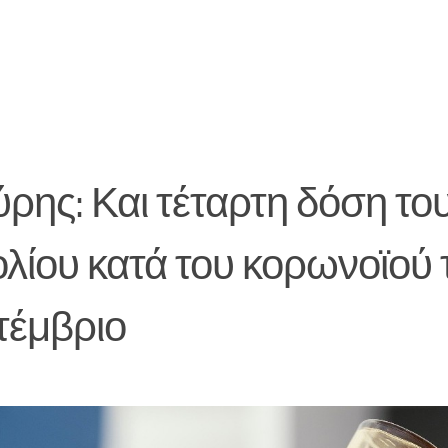
ρης: Και τέταρτη δόση το
λίου κατά του κορωνοϊού 
τέμβριο