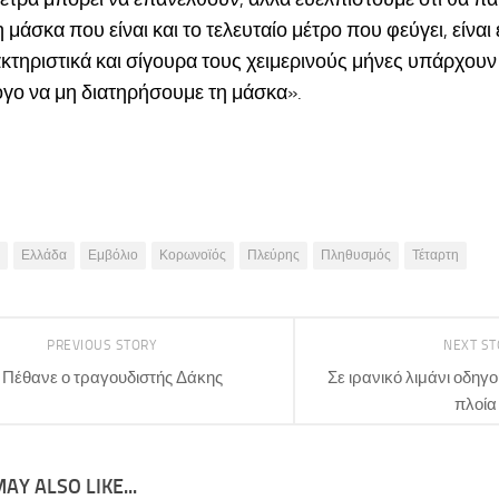
 μάσκα που είναι και το τελευταίο μέτρο που φεύγει, είναι
κτηριστικά και σίγουρα τους χειμερινούς μήνες υπάρχουν
γο να μη διατηρήσουμε τη μάσκα».
Ελλάδα
Εμβόλιο
Κορωνοϊός
Πλεύρης
Πληθυσμός
Τέταρτη
PREVIOUS STORY
NEXT S
Πέθανε ο τραγουδιστής Δάκης
Σε ιρανικό λιμάνι οδηγο
πλοία
AY ALSO LIKE...