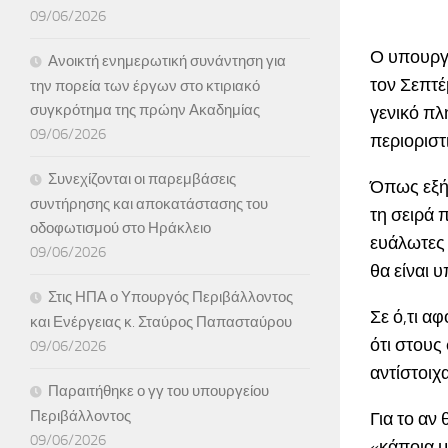
09/06/2026
Ο υπουργό
Ανοικτή ενημερωτική συνάντηση για
τον Σεπτέ
την πορεία των έργων στο κτιριακό
συγκρότημα της πρώην Ακαδημίας
γενικό π
09/06/2026
περιοριστ
Συνεχίζονται οι παρεμβάσεις
Όπως εξήγ
συντήρησης και αποκατάστασης του
τη σειρά π
οδοφωτισμού στο Ηράκλειο
ευάλωτες 
09/06/2026
θα είναι 
Στις ΗΠΑ ο Υπουργός Περιβάλλοντος
Σε ό,τι α
και Ενέργειας κ. Σταύρος Παπασταύρου
ότι στους
09/06/2026
αντίστοιχ
Παραιτήθηκε ο γγ του υπουργείου
Περιβάλλοντος
Για το αν
09/06/2026
«κάποια μ