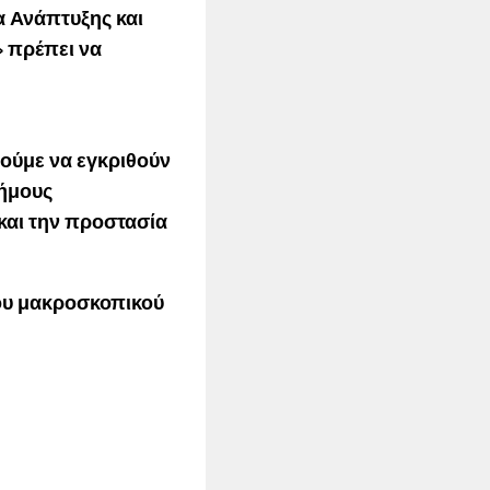
α Ανάπτυξης και
» πρέπει να
λούμε
να εγκριθούν
Δήμους
 και την προστασία
του μακροσκοπικού
.