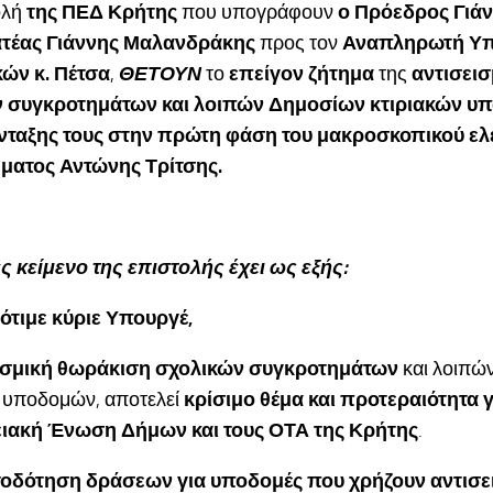
ολή
της ΠΕΔ Κρήτης
που υπογράφουν
ο Πρόεδρος Γιά
τέας Γιάννης Μαλανδράκης
προς τον
Αναπληρωτή Υ
ών κ. Πέτσα
,
ΘΕΤΟΥΝ
το
επείγον ζήτημα
της
αντισει
 συγκροτημάτων και λοιπών Δημοσίων κτιριακών υπ
νταξης τους στην πρώτη φάση του μακροσκοπικού ελ
ατος Αντώνης Τρίτσης.
ς κείμενο της επιστολής έχει ως εξής:
ε κύριε Υπουργέ,
ισμική θωράκιση σχολικών συγκροτημάτων
και λοιπώ
ν υποδομών, αποτελεί
κρίσιμο θέμα και προτεραιότητα γ
ιακή Ένωση Δήμων και τους ΟΤΑ της Κρήτης
.
οδότηση δράσεων για υποδομές που χρήζουν αντισε