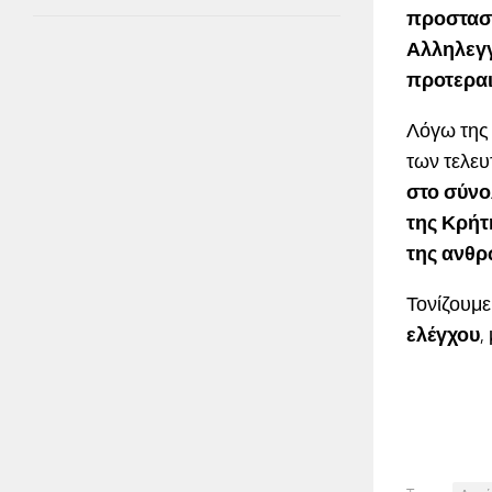
προστασί
Αλληλεγγ
προτεραι
Λόγω της
των τελε
στο σύνο
της Κρήτ
της ανθρ
Τονίζουμε
ελέγχου
,