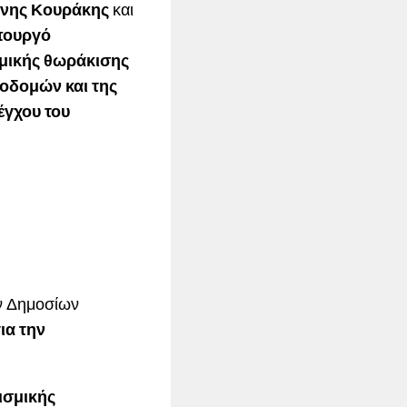
ννης Κουράκης
και
πουργό
σμικής θωράκισης
οδομών και της
έγχου του
ν Δημοσίων
ια την
ισμικής