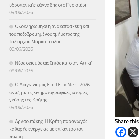
υδροπονικής κάνναβης στο Περιστέρι
09/06/2026
Ολοκληρώθηκε η ανακατασκευή και
του πεζοδρομημένου τμήματος της
Ταξιάρχου Μαρκοπούλου
09/06/2026
Νέος σεισμός αισθητός και στην Αττική
09/06/2026
Ο Διαγωνισμός Food Film Menu 2026
αναζητά τις κινηματογραφικές ιστορίες
γεύσης της Κρήτης
09/06/2026
Share this
Αρναουτάκης: Η Κρήτη παραγωγός
καθαρής ενέργειας με επίκεντρο τον
πολίτη