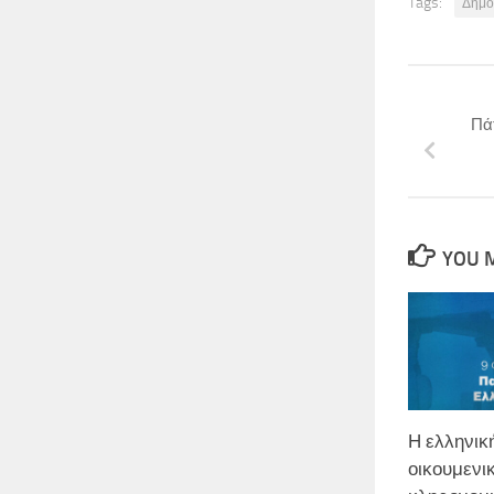
Tags:
Δημό
Πά
YOU M
Η ελληνι
οικουμενικ