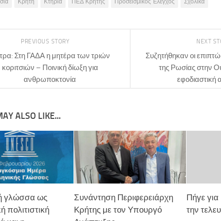
σια
Κρήτη
Κτήρια
ΠΕΔ Κρήτης
Προσεισμικός Έλεγχος
Σχολικά
PREVIOUS STORY
NEXT S
τρα: Στη ΓΑΔΑ η μητέρα των τριών
Συζητήθηκαν οι επιπτώσ
κοριτσιών – Ποινική δίωξη για
της Ρωσίας στην Ο
ανθρωποκτονία
εφοδιαστική 
AY ALSO LIKE...
κή γλώσσα ως
Συνάντηση Περιφερειάρχη
Πήγε για
ή πολιτιστική
Κρήτης με τον Υπουργό
την τελευ