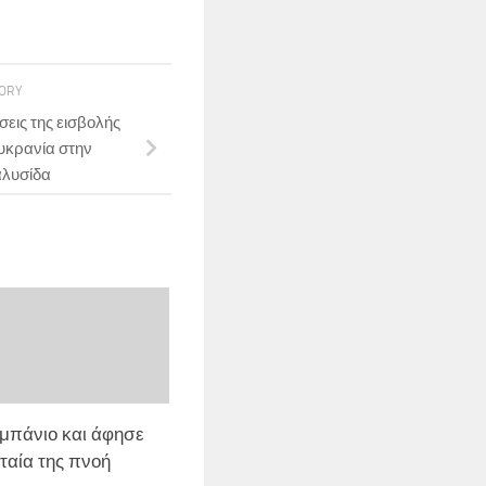
TORY
εις της εισβολής
υκρανία στην
αλυσίδα
 μπάνιο και άφησε
ταία της πνοή