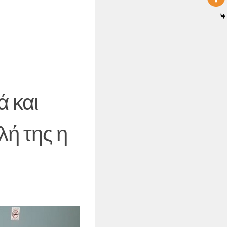
ά και
λή της η