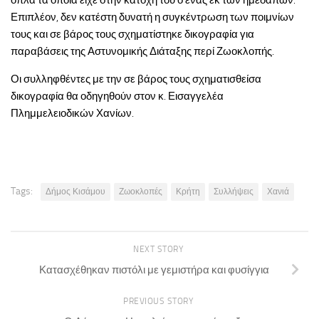
όπλα τα οποία είχε στην κατοχή του ο ένας εκ των ημεδαπών.
Επιπλέον, δεν κατέστη δυνατή η συγκέντρωση των ποιμνίων
τους και σε βάρος τους σχηματίστηκε δικογραφία για
παραβάσεις της Αστυνομικής Διάταξης περί Ζωοκλοπής.
Οι συλληφθέντες με την σε βάρος τους σχηματισθείσα
δικογραφία θα οδηγηθούν στον κ. Εισαγγελέα
Πλημμελειοδικών Χανίων.
Tags:
Δήμος Κισάμου
Ζωοκλοπές
Κρήτη
Συλλήψεις
Χανιά
NEXT STORY
Κατασχέθηκαν πιστόλι με γεμιστήρα και φυσίγγια
PREVIOUS STORY