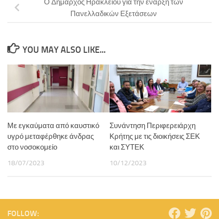
Ο Δήμαρχος Ηρακλείου για την έναρξη των
Πανελλαδικών Εξετάσεων
YOU MAY ALSO LIKE...
Με εγκαύματα από καυστικό
Συνάντηση Περιφερειάρχη
υγρό μεταφέρθηκε άνδρας
Κρήτης με τις διοικήσεις ΣΕΚ
στο νοσοκομείο
και ΣΥΤΕΚ
18/07/2023
10/12/2023
FOLLOW: