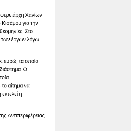
ιφερειάρχη Χανίων
 Κισάμου για την
εομηνίες. Στο
η των έργων λόγω
. ευρώ, τα οποία
 διάστημα. Ο
ποία
 το αίτημα να
 εκτελεί η
ης Αντιπεριφέρειας