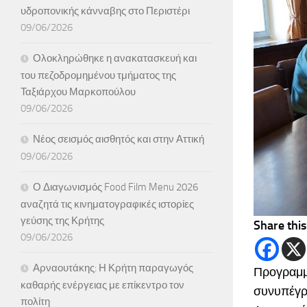
υδροπονικής κάνναβης στο Περιστέρι
09/06/2026
Ολοκληρώθηκε η ανακατασκευή και
του πεζοδρομημένου τμήματος της
Ταξιάρχου Μαρκοπούλου
09/06/2026
Νέος σεισμός αισθητός και στην Αττική
09/06/2026
Ο Διαγωνισμός Food Film Menu 2026
αναζητά τις κινηματογραφικές ιστορίες
γεύσης της Κρήτης
Share this
09/06/2026
Αρναουτάκης: Η Κρήτη παραγωγός
Προγραμμα
καθαρής ενέργειας με επίκεντρο τον
συνυπέγρ
πολίτη