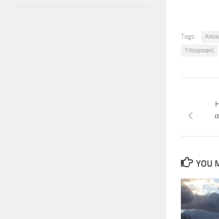
Tags:
Αποκ
Υπογραφές
Η
α
YOU M