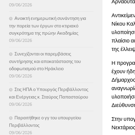
Αρναουτά
09/06/2026
Αντικείμ
Ανοικτή ενημερωτική συνάντηση για
Νίκου Καλ
την πορεία των έργων στο κτιριακό
υλοποίηση
συγκρότημα της πρώην Ακαδημίας
πλαίσιο α
09/06/2026
της έλλει
Συνεχίζονται οι παρεμβάσεις
συντήρησης και αποκατάστασης του
Η προγραμ
οδοφωτισμού στο Ηράκλειο
έχουν ήδη
09/06/2026
Δήμαρχος 
αναγνωρίζ
Στις ΗΠΑ ο Υπουργός Περιβάλλοντος
υλοποιήσε
και Ενέργειας κ. Σταύρος Παπασταύρου
09/06/2026
Διεύθυνση
Παραιτήθηκε ο γγ του υπουργείου
Στην υπο
Περιβάλλοντος
Νεκτάριο
09/06/2026