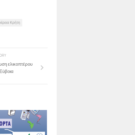
φέρεια Κρήτη
TORY
ωση ελικοπτέρου
 Εύβοια