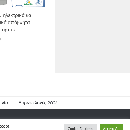
 ηλεκτρικά και
ικά απόβλητα
πόρτα»
3
ωνία
Ευρωεκλογές 2024
ccept
Cookie Settings
Accept All