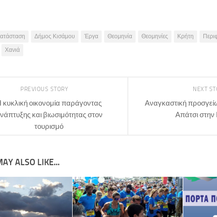
ατάσταση
Δήμος Κισάμου
Έργα
Θεομηνία
Θεομηνίες
Κρήτη
Περι
Χανιά
PREVIOUS STORY
NEXT S
 κυκλική οικονομία παράγοντας
Αναγκαστική προσγεί
νάπτυξης και βιωσιμότητας στον
Απάτσι στην
τουρισμό
AY ALSO LIKE...