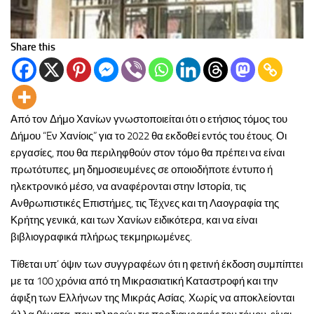
Share this
Από τον Δήμο Χανίων γνωστοποιείται ότι ο ετήσιος τόμος του
Δήμου “Eν Χανίοις” για το 2022 θα εκδοθεί εντός του έτους. Οι
εργασίες, που θα περιληφθούν στον τόμο θα πρέπει να είναι
πρωτότυπες, μη δημοσιευμένες σε οποιοδήποτε έντυπο ή
ηλεκτρονικό μέσο, να αναφέρονται στην Ιστορία, τις
Ανθρωπιστικές Επιστήμες, τις Τέχνες και τη Λαογραφία της
Κρήτης γενικά, και των Χανίων ειδικότερα, και να είναι
βιβλιογραφικά πλήρως τεκμηριωμένες.
Τίθεται υπ’ όψιν των συγγραφέων ότι η φετινή έκδοση συμπίπτει
με τα 100 χρόνια από τη Μικρασιατική Καταστροφή και την
άφιξη των Ελλήνων της Μικράς Ασίας. Χωρίς να αποκλείονται