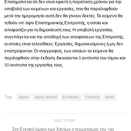
Επισημαίνεται ότι δεν είναι εφικτή η παράταση χρόνου για την
υποβολή των κειμένων και εργασίες, που θα παραληφθούν
μετά την ημερομηνία αυτή δεν θα γίνουν δεκτές. Τα κείμενα θα
τεθούν υπ’ όψιν Επιστημονικής Επιτροπής, η οποία και
αποφασίζει για τη δημοσίευσή τους. Η υποβολή εργασίας
συνεπάγεται και την αποδοχή των αποφάσεων της Επιτροπής,
οι οποίες είναι τελεσίδικες. Εργασίες, δημοσιευόμενες ή μη, δεν
επιστρέφονται. Οι συγγραφείς, των οποίων τα κείμενα θα
περιληφθούν στην έκδοση, δικαιούνται 5 αντίτυπα του τόμου και
50 ανάτυπα της εργασίας τους.
Tags:
Δήμος
Δήμος Χανίων
Εν Χανίοις
Υποβολή
Χανιά
NEXT STORY
Στο Ενετικό λιμάνι των Χανίων ο τερματισμός του 1ου