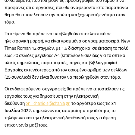
άλλα θέματα, που πληρούν τις προδιαγραφές του τόμου, είναι
προφανές ότι οι εργασίες, που θα αναφέρονται στο παραπάνω
θέμα θα αποτελέσουν την πρώτη και ξεχωριστή ενότητα στον
τόμο.
Τα κείμενα θα πρέπει να υποβληθούν αποκλειστικά σε
ηλεκτρονική μορφή, να είναι γραμμένα σε γραμματοσειρά, New
Times Roman 12 στιγμών, με 1,5 διάστιχο και σε έκταση το πολύ
έως 20 σελίδες μεγέθους Α4 (επιπλέον 5 σελίδες για το οπτικό
υλικό, σημειώσεις, παραπομπές, πηγές και βιβλιογραφία).
Εργασίες εκτενέστερες από τον ορισμένο αριθμό των σελίδων
(25 συνολικά) δεν είναι δυνατόν να περιληφθούν στον τόμο.
Οι ενδιαφερόμενοι συγγραφείς θα πρέπει να αποστείλουν τις
εργασίες τους για δημοσίευση στην ηλεκτρονική
διεύθυνση
en_chaniois@chania.gr
το αργότερο έως τις
31
Ιουλίου 2022,
σημειώνοντας απαραίτητα την ιδιότητα, το
τηλέφωνο και την ηλεκτρονική διεύθυνσή τους για άμεση
επικοινωνία μαζί τους.