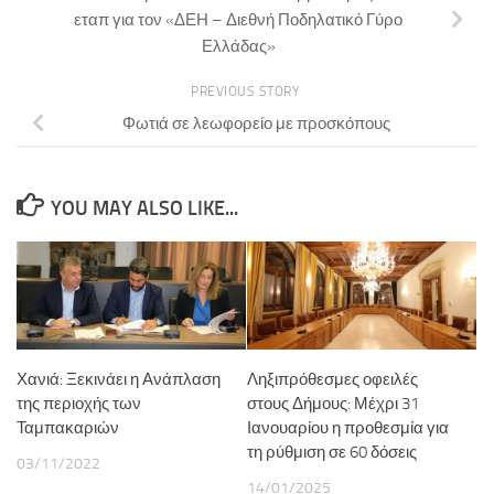
εταπ για τον «ΔΕΗ – Διεθνή Ποδηλατικό Γύρο
Ελλάδας»
PREVIOUS STORY
Φωτιά σε λεωφορείο με προσκόπους
YOU MAY ALSO LIKE...
Χανιά: Ξεκινάει η Ανάπλαση
Ληξιπρόθεσμες οφειλές
της περιοχής των
στους Δήμους: Μέχρι 31
Ταμπακαριών
Ιανουαρίου η προθεσμία για
τη ρύθμιση σε 60 δόσεις
03/11/2022
14/01/2025